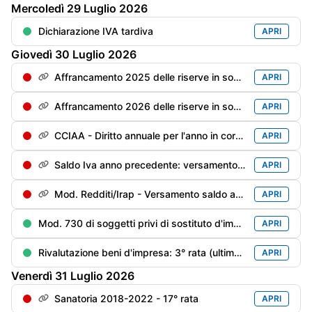
Mercoledì
29
Luglio
2026
Dichiarazione IVA tardiva
APRI
Giovedì
30
Luglio
2026
Affrancamento 2025 delle riserve in sospensione - 2° rata dell'imposta sostitutiva con magg. 0,4%
APRI
Affrancamento 2026 delle riserve in sospensione - 1° rata dell'imposta sostitutiva con magg. 0,4%
APRI
CCIAA - Diritto annuale per l'anno in corso con la maggioraz. dello 0,4%
APRI
Saldo Iva anno precedente: versamento del saldo a debito con la maggiorazione [pari a: (saldo al 16/03 x 1,6%) x 0,4%]
APRI
Mod. Redditi/Irap - Versamento saldo anno precedente e 1° acconto anno in corso con maggiorazione dello 0,4%
APRI
Mod. 730 di soggetti privi di sostituto d'imposta/deceduti entro il 28/02/anno precedente: versamento delle imposte risultanti dal Mod. 730 con la maggior. dello 0,4%
APRI
Rivalutazione beni d'impresa: 3° rata (ultima) dell’imposta sostitutiva per la rivalutazione dei beni (risultanti dal bilancio al 31/12/2018 ed al 31/12/2022) con la maggiorazione dello 0,4%
APRI
Venerdì
31
Luglio
2026
Sanatoria 2018-2022 - 17° rata
APRI