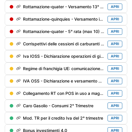
Rottamazione-quater - Versamento 13° di 18 rate trimestrali
APRI
Rottamazione-quinquies - Versamento in soluzione unica o della 1° rata
APRI
Rottamazione-quater - 5° rata (max 10) soggetti decaduti al 31/12/2024 e riammessi
APRI
Corrispettivi delle cessioni di carburanti di giugno / 2° trimestre - Trasmissione alle Dogane
APRI
Iva IOSS - Dichiarazione operazioni di giugno
APRI
Regime di franchigia UE: comunicazione del 2° trimestre
APRI
IVA OSS - Dichiarazione e versamento del 2° trimestre
APRI
Collegamento RT con POS in uso a maggio
APRI
Caro Gasolio - Consumi 2° Trimestre
APRI
Mod. TR per il credito Iva del 2° trimestre
APRI
Bonus investimenti 4.0
APRI