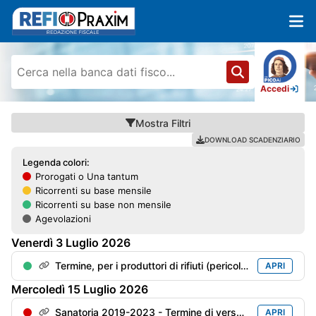
Accedi
Mostra
Filtri
DOWNLOAD SCADENZIARIO
Legenda colori:
Prorogati o Una tantum
Ricorrenti su base mensile
Ricorrenti su base non mensile
Agevolazioni
Venerdì
3
Luglio
2026
Termine, per i produttori di rifiuti (pericolosi o meno), per l'invio della "Dichiarazioni ambientale" (mod. MUD) con riferimento all'anno precedente
APRI
Mercoledì
15
Luglio
2026
Sanatoria 2019-2023 - Termine di versamento della 5° rata
APRI