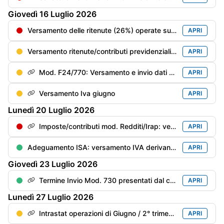
Giovedì
16
Luglio
2026
Versamento delle ritenute (26%) operate sui dividendi corrisposti nel 2° trimestre 2026
APRI
Versamento ritenute/contributi previdenziali del mese di giugno
APRI
Mod. F24/770: Versamento e invio dati delle ritenute/trattenute operate
APRI
Versamento Iva giugno
APRI
Lunedì
20
Luglio
2026
Imposte/contributi mod. Redditi/Irap: versamento del saldo anno precedente e del 1° acconto anno in corso con la magg. dello 0,4%
APRI
Adeguamento ISA: versamento IVA derivante dai maggiori ricavi/compensi dichiarati per migliorare il punteggio ISA con maggiorazione dello 0,40%
APRI
Giovedì
23
Luglio
2026
Termine Invio Mod. 730 presentati dal contribuente dal 21/06 al 15/07
APRI
Lunedì
27
Luglio
2026
Intrastat operazioni di Giugno / 2° trimestre
APRI