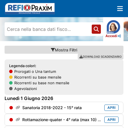
Accedi
Mostra
Filtri
DOWNLOAD SCADENZIARIO
Legenda colori:
Prorogati o Una tantum
Ricorrenti su base mensile
Ricorrenti su base non mensile
Agevolazioni
Lunedì
1
Giugno
2026
Sanatoria 2018-2022 - 15° rata
APRI
Rottamazione-quater - 4° rata (max 10) soggetti decaduti al 31/12/2024 e riammessi
APRI