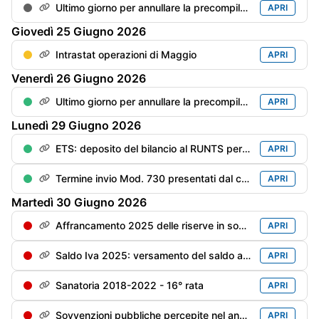
Ultimo giorno per annullare la precompilata
APRI
Giovedì
25
Giugno
2026
Intrastat operazioni di Maggio
APRI
Venerdì
26
Giugno
2026
Ultimo giorno per annullare la precompilata del Mod. Redditi PF
APRI
Lunedì
29
Giugno
2026
ETS: deposito del bilancio al RUNTS per gli enti con esercizio "solare" (180 gg dalla chiusura dell'esercizio
APRI
Termine invio Mod. 730 presentati dal contribuente dal 1/06 al 20/06
APRI
Martedì
30
Giugno
2026
Affrancamento 2025 delle riserve in sospensione - 2° rata dell'imposta sostitutiva
APRI
Saldo Iva 2025: versamento del saldo a debito maggiorato di 0,4% per mese/frazione di mese (pari a: saldo al 16/03 x 1,6%)
APRI
Sanatoria 2018-2022 - 16° rata
APRI
Sovvenzioni pubbliche percepite nel anno precedente - Trasparenza - Scadenza per la messa online (soggetti privi di bilancio)
APRI