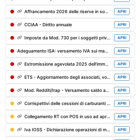
Affrancamento 2026 delle riserve in sospensione - 1° rata dell'imposta sostitutiva
APRI
CCIAA - Diritto annuale
APRI
Imposte da Mod. 730 per i soggetti privi di sostituto d'imposta/deceduti entro il 28/02/2026
APRI
Adeguamento ISA: versamento IVA sui maggiori ricavi/compensi dichiarati per migliorare il punteggio ISA
APRI
Estromissione agevolata 2025 dell'immobile strumentale: versamento 2° rata (40%) dell'imposta sostitutiva
APRI
ETS - Aggiornamento degli associati, volontari e lavoratori impiegati
APRI
Mod. Redditi/Irap - Versamento saldo anno precedente e 1° acconto anno in corso
APRI
Corrispettivi delle cessioni di carburanti di maggio - Trasmissione alle Dogane
APRI
Collegamento RT con POS in uso ad aprile
APRI
Iva IOSS - Dichiarazione operazioni di maggio
APRI