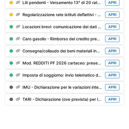
Liti pendenti - Versamento 13° di 20 rate trimestrali (è ammessa la rateazione mensile)
APRI
Regolarizzazione rate istituti deflattivi - Versamento 14° di 20 rate trimestrali
APRI
Locazioni brevi: comunicazione dei dati dei contratti conclusi (sui quali non è stata operata la ritenuta del 21%) nel 2025 da parte delle agenzie immobiliari/portali telematici
APRI
Caro gasolio - Rimborso del credito pregresso inutilizzato
APRI
Consegna/collaudo dei beni materiali industria 4.0 prenotati entro il 31/12/2025
APRI
Mod. REDDITI PF 2026 cartaceo: presentazione ad un Ufficio postale
APRI
Imposta di soggiorno: invio telematico della dichiarazione per l'anno precedente
APRI
IMU - Dichiarazione per le variazioni intervenute nel 2025 (inclusa IMU ENC per gli enti non commerciali)
APRI
TARI - Dichiarazione (ove prevista) per le variazioni intervenute nel anno precedente
APRI