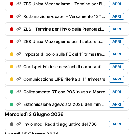
ZES Unica Mezzogiorno - Termine per l'invio della Prenotazione degli investimenti sostenuti dal 1/01/2026 e che si prevede di sostenere fino al 31/12/2026
APRI
Rottamazione-quater - Versamento 12° di 18 rate trimestrali
APRI
ZLS - Termine per l'invio della Prenotazione degli investimenti sostenuti dal 1/01/2026 e che si prevede di sostenere fino al 31/12/2026
APRI
ZES Unica Mezzogiorno per il settore agricolo: termine per l'invio della Prenotazione degli investimenti sostenuti dal 1/01/2026 e che si prevede di sostenere fino al 15/11/2026
APRI
Imposta di bollo sulle FE del 1° trimestre - Versamento (differibile al 2° trimestre se il debito è inferiore a €. 5.000)
APRI
Corrispettivi delle cessioni di carburanti di aprile - Trasmissione alle Dogane
APRI
Comunicazione LIPE riferita al 1° trimestre
APRI
Collegamento RT con POS in uso a Marzo
APRI
Estromissione agevolata 2026 dell'immobile strumentale dell'imprenditore individuale - Termine adempimenti contabili
APRI
Mercoledì
3
Giugno
2026
Invio mod. Redditi aggiuntivo del 730
APRI