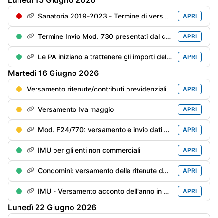
Lunedì
15
Giugno
2026
Sanatoria 2019-2023 - Termine di versamento della 4° rata
APRI
Termine Invio Mod. 730 presentati dal contribuente entro il 31/05
APRI
Le PA iniziano a trattenere gli importi delle cartelle inevase prima di pagare i compensi professionali
APRI
Martedì
16
Giugno
2026
Versamento ritenute/contributi previdenziali del mese di maggio
APRI
Versamento Iva maggio
APRI
Mod. F24/770: versamento e invio dati delle ritenute/trattenute operate
APRI
IMU per gli enti non commerciali
APRI
Condomini: versamento delle ritenute dei primi 6 mesi del anno in corso rimaste “sottosoglia“ (€. 500), se non già versate
APRI
IMU - Versamento acconto dell'anno in corso
APRI
Lunedì
22
Giugno
2026