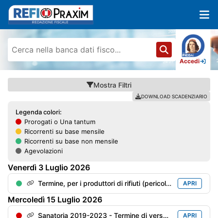
Accedi
Mostra
Filtri
DOWNLOAD SCADENZIARIO
Legenda colori:
Prorogati o Una tantum
Ricorrenti su base mensile
Ricorrenti su base non mensile
Agevolazioni
Venerdì
3
Luglio
2026
Termine, per i produttori di rifiuti (pericolosi o meno), per l'invio della "Dichiarazioni ambientale" (mod. MUD) con riferimento all'anno precedente
APRI
Mercoledì
15
Luglio
2026
Sanatoria 2019-2023 - Termine di versamento della 5° rata
APRI