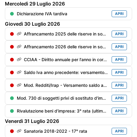
Mercoledì
29
Luglio
2026
Dichiarazione IVA tardiva
APRI
Giovedì
30
Luglio
2026
Affrancamento 2025 delle riserve in sospensione - 2° rata dell'imposta sostitutiva con magg. 0,4%
APRI
Affrancamento 2026 delle riserve in sospensione - 1° rata dell'imposta sostitutiva con magg. 0,4%
APRI
CCIAA - Diritto annuale per l'anno in corso con la maggioraz. dello 0,4%
APRI
Saldo Iva anno precedente: versamento del saldo a debito con la maggiorazione [pari a: (saldo al 16/03 x 1,6%) x 0,4%]
APRI
Mod. Redditi/Irap - Versamento saldo anno precedente e 1° acconto anno in corso con maggiorazione dello 0,4%
APRI
Mod. 730 di soggetti privi di sostituto d'imposta/deceduti entro il 28/02/anno precedente: versamento delle imposte risultanti dal Mod. 730 con la maggior. dello 0,4%
APRI
Rivalutazione beni d'impresa: 3° rata (ultima) dell’imposta sostitutiva per la rivalutazione dei beni (risultanti dal bilancio al 31/12/2018 ed al 31/12/2022) con la maggiorazione dello 0,4%
APRI
Venerdì
31
Luglio
2026
Sanatoria 2018-2022 - 17° rata
APRI