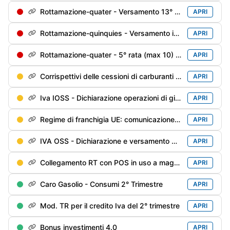
Rottamazione-quater - Versamento 13° di 18 rate trimestrali
APRI
Rottamazione-quinquies - Versamento in soluzione unica o della 1° rata
APRI
Rottamazione-quater - 5° rata (max 10) soggetti decaduti al 31/12/2024 e riammessi
APRI
Corrispettivi delle cessioni di carburanti di giugno / 2° trimestre - Trasmissione alle Dogane
APRI
Iva IOSS - Dichiarazione operazioni di giugno
APRI
Regime di franchigia UE: comunicazione del 2° trimestre
APRI
IVA OSS - Dichiarazione e versamento del 2° trimestre
APRI
Collegamento RT con POS in uso a maggio
APRI
Caro Gasolio - Consumi 2° Trimestre
APRI
Mod. TR per il credito Iva del 2° trimestre
APRI
Bonus investimenti 4.0
APRI