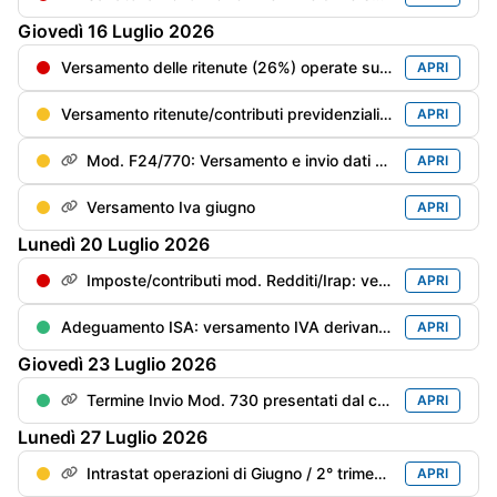
Giovedì
16
Luglio
2026
Versamento delle ritenute (26%) operate sui dividendi corrisposti nel 2° trimestre 2026
APRI
Versamento ritenute/contributi previdenziali del mese di giugno
APRI
Mod. F24/770: Versamento e invio dati delle ritenute/trattenute operate
APRI
Versamento Iva giugno
APRI
Lunedì
20
Luglio
2026
Imposte/contributi mod. Redditi/Irap: versamento del saldo anno precedente e del 1° acconto anno in corso con la magg. dello 0,4%
APRI
Adeguamento ISA: versamento IVA derivante dai maggiori ricavi/compensi dichiarati per migliorare il punteggio ISA con maggiorazione dello 0,40%
APRI
Giovedì
23
Luglio
2026
Termine Invio Mod. 730 presentati dal contribuente dal 21/06 al 15/07
APRI
Lunedì
27
Luglio
2026
Intrastat operazioni di Giugno / 2° trimestre
APRI