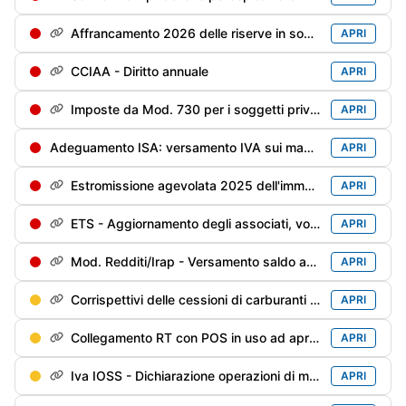
Affrancamento 2026 delle riserve in sospensione - 1° rata dell'imposta sostitutiva
APRI
CCIAA - Diritto annuale
APRI
Imposte da Mod. 730 per i soggetti privi di sostituto d'imposta/deceduti entro il 28/02/2026
APRI
Adeguamento ISA: versamento IVA sui maggiori ricavi/compensi dichiarati per migliorare il punteggio ISA
APRI
Estromissione agevolata 2025 dell'immobile strumentale: versamento 2° rata (40%) dell'imposta sostitutiva
APRI
ETS - Aggiornamento degli associati, volontari e lavoratori impiegati
APRI
Mod. Redditi/Irap - Versamento saldo anno precedente e 1° acconto anno in corso
APRI
Corrispettivi delle cessioni di carburanti di maggio - Trasmissione alle Dogane
APRI
Collegamento RT con POS in uso ad aprile
APRI
Iva IOSS - Dichiarazione operazioni di maggio
APRI