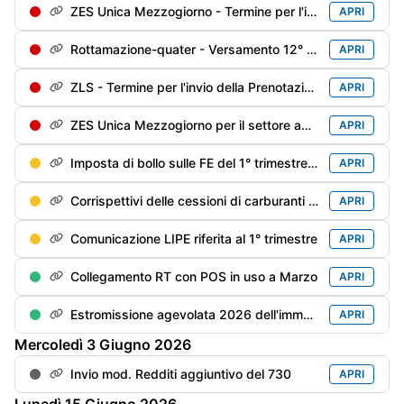
ZES Unica Mezzogiorno - Termine per l'invio della Prenotazione degli investimenti sostenuti dal 1/01/2026 e che si prevede di sostenere fino al 31/12/2026
APRI
Rottamazione-quater - Versamento 12° di 18 rate trimestrali
APRI
ZLS - Termine per l'invio della Prenotazione degli investimenti sostenuti dal 1/01/2026 e che si prevede di sostenere fino al 31/12/2026
APRI
ZES Unica Mezzogiorno per il settore agricolo: termine per l'invio della Prenotazione degli investimenti sostenuti dal 1/01/2026 e che si prevede di sostenere fino al 15/11/2026
APRI
Imposta di bollo sulle FE del 1° trimestre - Versamento (differibile al 2° trimestre se il debito è inferiore a €. 5.000)
APRI
Corrispettivi delle cessioni di carburanti di aprile - Trasmissione alle Dogane
APRI
Comunicazione LIPE riferita al 1° trimestre
APRI
Collegamento RT con POS in uso a Marzo
APRI
Estromissione agevolata 2026 dell'immobile strumentale dell'imprenditore individuale - Termine adempimenti contabili
APRI
Mercoledì
3
Giugno
2026
Invio mod. Redditi aggiuntivo del 730
APRI