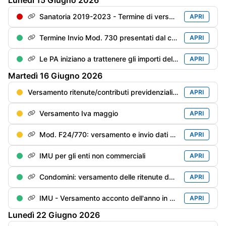
Lunedì
15
Giugno
2026
Sanatoria 2019-2023 - Termine di versamento della 4° rata
APRI
Termine Invio Mod. 730 presentati dal contribuente entro il 31/05
APRI
Le PA iniziano a trattenere gli importi delle cartelle inevase prima di pagare i compensi professionali
APRI
Martedì
16
Giugno
2026
Versamento ritenute/contributi previdenziali del mese di maggio
APRI
Versamento Iva maggio
APRI
Mod. F24/770: versamento e invio dati delle ritenute/trattenute operate
APRI
IMU per gli enti non commerciali
APRI
Condomini: versamento delle ritenute dei primi 6 mesi del anno in corso rimaste “sottosoglia“ (€. 500), se non già versate
APRI
IMU - Versamento acconto dell'anno in corso
APRI
Lunedì
22
Giugno
2026