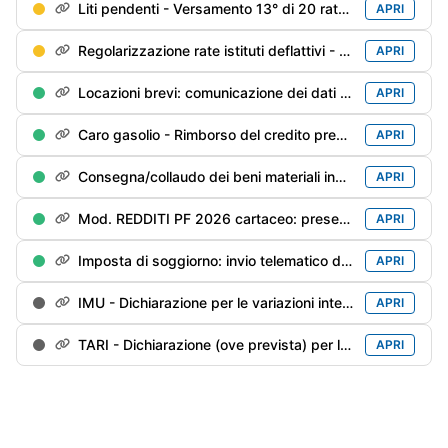
Liti pendenti - Versamento 13° di 20 rate trimestrali (è ammessa la rateazione mensile)
APRI
Regolarizzazione rate istituti deflattivi - Versamento 14° di 20 rate trimestrali
APRI
Locazioni brevi: comunicazione dei dati dei contratti conclusi (sui quali non è stata operata la ritenuta del 21%) nel 2025 da parte delle agenzie immobiliari/portali telematici
APRI
Caro gasolio - Rimborso del credito pregresso inutilizzato
APRI
Consegna/collaudo dei beni materiali industria 4.0 prenotati entro il 31/12/2025
APRI
Mod. REDDITI PF 2026 cartaceo: presentazione ad un Ufficio postale
APRI
Imposta di soggiorno: invio telematico della dichiarazione per l'anno precedente
APRI
IMU - Dichiarazione per le variazioni intervenute nel 2025 (inclusa IMU ENC per gli enti non commerciali)
APRI
TARI - Dichiarazione (ove prevista) per le variazioni intervenute nel anno precedente
APRI