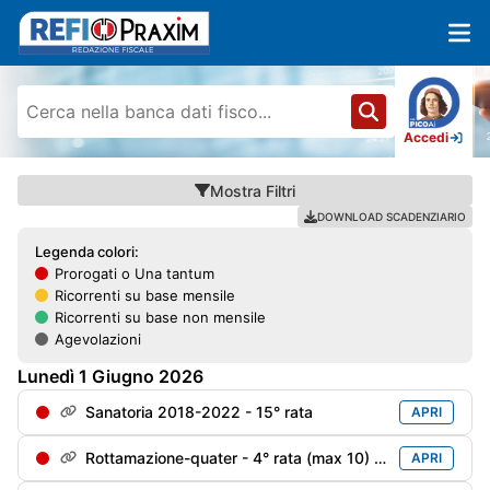
Accedi
Mostra
Filtri
DOWNLOAD SCADENZIARIO
Legenda colori:
Prorogati o Una tantum
Ricorrenti su base mensile
Ricorrenti su base non mensile
Agevolazioni
Lunedì
1
Giugno
2026
Sanatoria 2018-2022 - 15° rata
APRI
Rottamazione-quater - 4° rata (max 10) soggetti decaduti al 31/12/2024 e riammessi
APRI