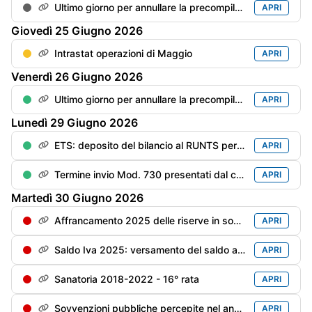
Ultimo giorno per annullare la precompilata
APRI
Giovedì
25
Giugno
2026
Intrastat operazioni di Maggio
APRI
Venerdì
26
Giugno
2026
Ultimo giorno per annullare la precompilata del Mod. Redditi PF
APRI
Lunedì
29
Giugno
2026
ETS: deposito del bilancio al RUNTS per gli enti con esercizio "solare" (180 gg dalla chiusura dell'esercizio
APRI
Termine invio Mod. 730 presentati dal contribuente dal 1/06 al 20/06
APRI
Martedì
30
Giugno
2026
Affrancamento 2025 delle riserve in sospensione - 2° rata dell'imposta sostitutiva
APRI
Saldo Iva 2025: versamento del saldo a debito maggiorato di 0,4% per mese/frazione di mese (pari a: saldo al 16/03 x 1,6%)
APRI
Sanatoria 2018-2022 - 16° rata
APRI
Sovvenzioni pubbliche percepite nel anno precedente - Trasparenza - Scadenza per la messa online (soggetti privi di bilancio)
APRI