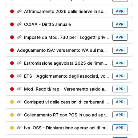
Affrancamento 2026 delle riserve in sospensione - 1° rata dell'imposta sostitutiva
APRI
CCIAA - Diritto annuale
APRI
Imposte da Mod. 730 per i soggetti privi di sostituto d'imposta/deceduti entro il 28/02/2026
APRI
Adeguamento ISA: versamento IVA sui maggiori ricavi/compensi dichiarati per migliorare il punteggio ISA
APRI
Estromissione agevolata 2025 dell'immobile strumentale: versamento 2° rata (40%) dell'imposta sostitutiva
APRI
ETS - Aggiornamento degli associati, volontari e lavoratori impiegati
APRI
Mod. Redditi/Irap - Versamento saldo anno precedente e 1° acconto anno in corso
APRI
Corrispettivi delle cessioni di carburanti di maggio - Trasmissione alle Dogane
APRI
Collegamento RT con POS in uso ad aprile
APRI
Iva IOSS - Dichiarazione operazioni di maggio
APRI