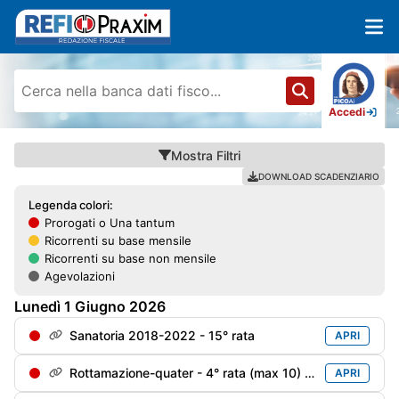
Accedi
Mostra
Filtri
DOWNLOAD SCADENZIARIO
Legenda colori:
Prorogati o Una tantum
Ricorrenti su base mensile
Ricorrenti su base non mensile
Agevolazioni
Lunedì
1
Giugno
2026
Sanatoria 2018-2022 - 15° rata
APRI
Rottamazione-quater - 4° rata (max 10) soggetti decaduti al 31/12/2024 e riammessi
APRI