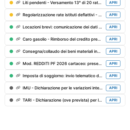
Liti pendenti - Versamento 13° di 20 rate trimestrali (è ammessa la rateazione mensile)
APRI
Regolarizzazione rate istituti deflattivi - Versamento 14° di 20 rate trimestrali
APRI
Locazioni brevi: comunicazione dei dati dei contratti conclusi (sui quali non è stata operata la ritenuta del 21%) nel 2025 da parte delle agenzie immobiliari/portali telematici
APRI
Caro gasolio - Rimborso del credito pregresso inutilizzato
APRI
Consegna/collaudo dei beni materiali industria 4.0 prenotati entro il 31/12/2025
APRI
Mod. REDDITI PF 2026 cartaceo: presentazione ad un Ufficio postale
APRI
Imposta di soggiorno: invio telematico della dichiarazione per l'anno precedente
APRI
IMU - Dichiarazione per le variazioni intervenute nel 2025 (inclusa IMU ENC per gli enti non commerciali)
APRI
TARI - Dichiarazione (ove prevista) per le variazioni intervenute nel anno precedente
APRI