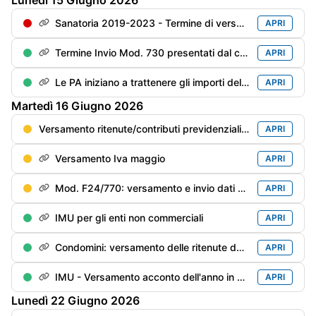
Lunedì
15
Giugno
2026
Sanatoria 2019-2023 - Termine di versamento della 4° rata
APRI
Termine Invio Mod. 730 presentati dal contribuente entro il 31/05
APRI
Le PA iniziano a trattenere gli importi delle cartelle inevase prima di pagare i compensi professionali
APRI
Martedì
16
Giugno
2026
Versamento ritenute/contributi previdenziali del mese di maggio
APRI
Versamento Iva maggio
APRI
Mod. F24/770: versamento e invio dati delle ritenute/trattenute operate
APRI
IMU per gli enti non commerciali
APRI
Condomini: versamento delle ritenute dei primi 6 mesi del anno in corso rimaste “sottosoglia“ (€. 500), se non già versate
APRI
IMU - Versamento acconto dell'anno in corso
APRI
Lunedì
22
Giugno
2026