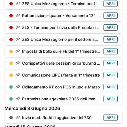
ZES Unica Mezzogiorno - Termine per l'invio della Prenotazione degli investimenti sostenuti dal 1/01/2026 e che si prevede di sostenere fino al 31/12/2026
APRI
Rottamazione-quater - Versamento 12° di 18 rate trimestrali
APRI
ZLS - Termine per l'invio della Prenotazione degli investimenti sostenuti dal 1/01/2026 e che si prevede di sostenere fino al 31/12/2026
APRI
ZES Unica Mezzogiorno per il settore agricolo: termine per l'invio della Prenotazione degli investimenti sostenuti dal 1/01/2026 e che si prevede di sostenere fino al 15/11/2026
APRI
Imposta di bollo sulle FE del 1° trimestre - Versamento (differibile al 2° trimestre se il debito è inferiore a €. 5.000)
APRI
Corrispettivi delle cessioni di carburanti di aprile - Trasmissione alle Dogane
APRI
Comunicazione LIPE riferita al 1° trimestre
APRI
Collegamento RT con POS in uso a Marzo
APRI
Estromissione agevolata 2026 dell'immobile strumentale dell'imprenditore individuale - Termine adempimenti contabili
APRI
Mercoledì
3
Giugno
2026
Invio mod. Redditi aggiuntivo del 730
APRI