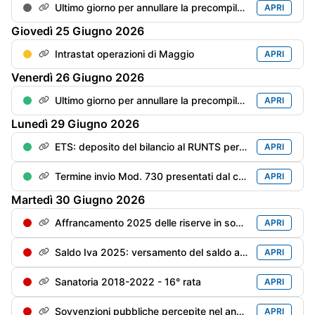
Ultimo giorno per annullare la precompilata
APRI
Giovedì
25
Giugno
2026
Intrastat operazioni di Maggio
APRI
Venerdì
26
Giugno
2026
Ultimo giorno per annullare la precompilata del Mod. Redditi PF
APRI
Lunedì
29
Giugno
2026
ETS: deposito del bilancio al RUNTS per gli enti con esercizio "solare" (180 gg dalla chiusura dell'esercizio
APRI
Termine invio Mod. 730 presentati dal contribuente dal 1/06 al 20/06
APRI
Martedì
30
Giugno
2026
Affrancamento 2025 delle riserve in sospensione - 2° rata dell'imposta sostitutiva
APRI
Saldo Iva 2025: versamento del saldo a debito maggiorato di 0,4% per mese/frazione di mese (pari a: saldo al 16/03 x 1,6%)
APRI
Sanatoria 2018-2022 - 16° rata
APRI
Sovvenzioni pubbliche percepite nel anno precedente - Trasparenza - Scadenza per la messa online (soggetti privi di bilancio)
APRI