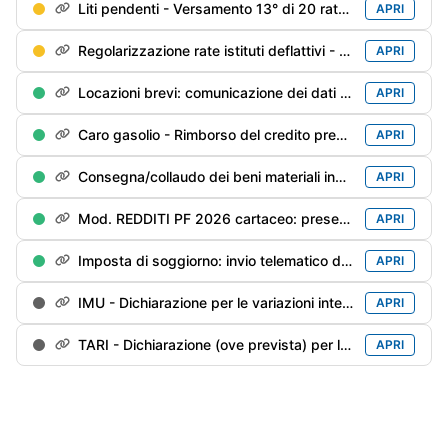
Liti pendenti - Versamento 13° di 20 rate trimestrali (è ammessa la rateazione mensile)
APRI
Regolarizzazione rate istituti deflattivi - Versamento 14° di 20 rate trimestrali
APRI
Locazioni brevi: comunicazione dei dati dei contratti conclusi (sui quali non è stata operata la ritenuta del 21%) nel 2025 da parte delle agenzie immobiliari/portali telematici
APRI
Caro gasolio - Rimborso del credito pregresso inutilizzato
APRI
Consegna/collaudo dei beni materiali industria 4.0 prenotati entro il 31/12/2025
APRI
Mod. REDDITI PF 2026 cartaceo: presentazione ad un Ufficio postale
APRI
Imposta di soggiorno: invio telematico della dichiarazione per l'anno precedente
APRI
IMU - Dichiarazione per le variazioni intervenute nel 2025 (inclusa IMU ENC per gli enti non commerciali)
APRI
TARI - Dichiarazione (ove prevista) per le variazioni intervenute nel anno precedente
APRI