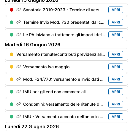
Lunedì
15
Giugno
2026
Sanatoria 2019-2023 - Termine di versamento della 4° rata
APRI
Termine Invio Mod. 730 presentati dal contribuente entro il 31/05
APRI
Le PA iniziano a trattenere gli importi delle cartelle inevase prima di pagare i compensi professionali
APRI
Martedì
16
Giugno
2026
Versamento ritenute/contributi previdenziali del mese di maggio
APRI
Versamento Iva maggio
APRI
Mod. F24/770: versamento e invio dati delle ritenute/trattenute operate
APRI
IMU per gli enti non commerciali
APRI
Condomini: versamento delle ritenute dei primi 6 mesi del anno in corso rimaste “sottosoglia“ (€. 500), se non già versate
APRI
IMU - Versamento acconto dell'anno in corso
APRI
Lunedì
22
Giugno
2026