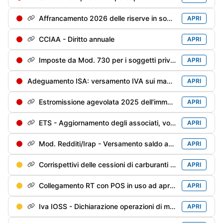
Affrancamento 2026 delle riserve in sospensione - 1° rata dell'imposta sostitutiva
APRI
CCIAA - Diritto annuale
APRI
Imposte da Mod. 730 per i soggetti privi di sostituto d'imposta/deceduti entro il 28/02/2026
APRI
Adeguamento ISA: versamento IVA sui maggiori ricavi/compensi dichiarati per migliorare il punteggio ISA
APRI
Estromissione agevolata 2025 dell'immobile strumentale: versamento 2° rata (40%) dell'imposta sostitutiva
APRI
ETS - Aggiornamento degli associati, volontari e lavoratori impiegati
APRI
Mod. Redditi/Irap - Versamento saldo anno precedente e 1° acconto anno in corso
APRI
Corrispettivi delle cessioni di carburanti di maggio - Trasmissione alle Dogane
APRI
Collegamento RT con POS in uso ad aprile
APRI
Iva IOSS - Dichiarazione operazioni di maggio
APRI