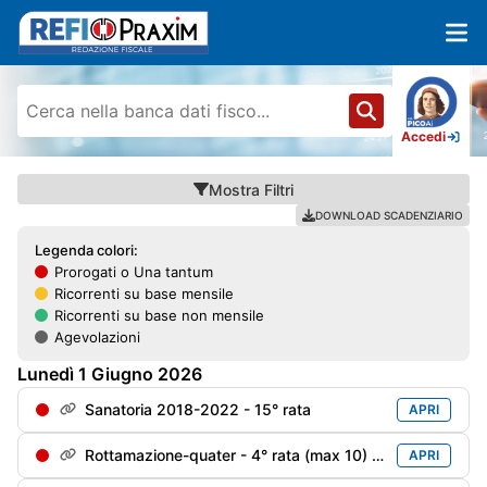
Accedi
Mostra
Filtri
DOWNLOAD SCADENZIARIO
Legenda colori:
Prorogati o Una tantum
Ricorrenti su base mensile
Ricorrenti su base non mensile
Agevolazioni
Lunedì
1
Giugno
2026
Sanatoria 2018-2022 - 15° rata
APRI
Rottamazione-quater - 4° rata (max 10) soggetti decaduti al 31/12/2024 e riammessi
APRI