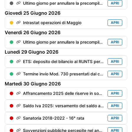
Ultimo giorno per annullare la precompilata
APRI
Giovedì
25
Giugno
2026
Intrastat operazioni di Maggio
APRI
Venerdì
26
Giugno
2026
Ultimo giorno per annullare la precompilata del Mod. Redditi PF
APRI
Lunedì
29
Giugno
2026
ETS: deposito del bilancio al RUNTS per gli enti con esercizio "solare" (180 gg dalla chiusura dell'esercizio
APRI
Termine invio Mod. 730 presentati dal contribuente dal 1/06 al 20/06
APRI
Martedì
30
Giugno
2026
Affrancamento 2025 delle riserve in sospensione - 2° rata dell'imposta sostitutiva
APRI
Saldo Iva 2025: versamento del saldo a debito maggiorato di 0,4% per mese/frazione di mese (pari a: saldo al 16/03 x 1,6%)
APRI
Sanatoria 2018-2022 - 16° rata
APRI
Sovvenzioni pubbliche percepite nel anno precedente - Trasparenza - Scadenza per la messa online (soggetti privi di bilancio)
APRI