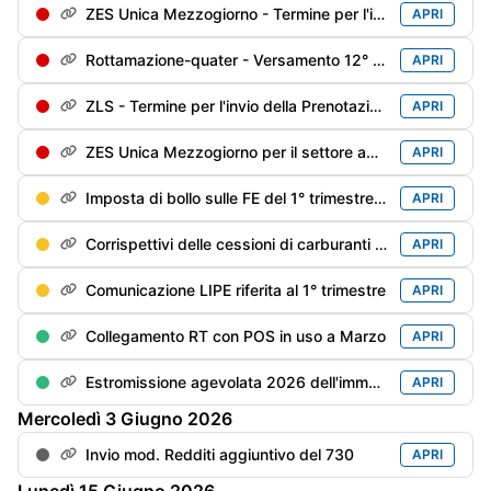
ZES Unica Mezzogiorno - Termine per l'invio della Prenotazione degli investimenti sostenuti dal 1/01/2026 e che si prevede di sostenere fino al 31/12/2026
APRI
Rottamazione-quater - Versamento 12° di 18 rate trimestrali
APRI
ZLS - Termine per l'invio della Prenotazione degli investimenti sostenuti dal 1/01/2026 e che si prevede di sostenere fino al 31/12/2026
APRI
ZES Unica Mezzogiorno per il settore agricolo: termine per l'invio della Prenotazione degli investimenti sostenuti dal 1/01/2026 e che si prevede di sostenere fino al 15/11/2026
APRI
Imposta di bollo sulle FE del 1° trimestre - Versamento (differibile al 2° trimestre se il debito è inferiore a €. 5.000)
APRI
Corrispettivi delle cessioni di carburanti di aprile - Trasmissione alle Dogane
APRI
Comunicazione LIPE riferita al 1° trimestre
APRI
Collegamento RT con POS in uso a Marzo
APRI
Estromissione agevolata 2026 dell'immobile strumentale dell'imprenditore individuale - Termine adempimenti contabili
APRI
Mercoledì
3
Giugno
2026
Invio mod. Redditi aggiuntivo del 730
APRI