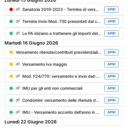
Lunedì
15
Giugno
2026
Sanatoria 2019-2023 - Termine di versamento della 4° rata
APRI
Termine Invio Mod. 730 presentati dal contribuente entro il 31/05
APRI
Le PA iniziano a trattenere gli importi delle cartelle inevase prima di pagare i compensi professionali
APRI
Martedì
16
Giugno
2026
Versamento ritenute/contributi previdenziali del mese di maggio
APRI
Versamento Iva maggio
APRI
Mod. F24/770: versamento e invio dati delle ritenute/trattenute operate
APRI
IMU per gli enti non commerciali
APRI
Condomini: versamento delle ritenute dei primi 6 mesi del anno in corso rimaste “sottosoglia“ (€. 500), se non già versate
APRI
IMU - Versamento acconto dell'anno in corso
APRI
Lunedì
22
Giugno
2026