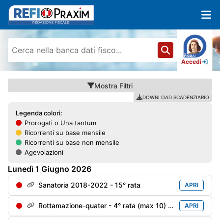
Accedi
Mostra
Filtri
DOWNLOAD SCADENZIARIO
Legenda colori:
Prorogati o Una tantum
Ricorrenti su base mensile
Ricorrenti su base non mensile
Agevolazioni
Lunedì
1
Giugno
2026
Sanatoria 2018-2022 - 15° rata
APRI
Rottamazione-quater - 4° rata (max 10) soggetti decaduti al 31/12/2024 e riammessi
APRI