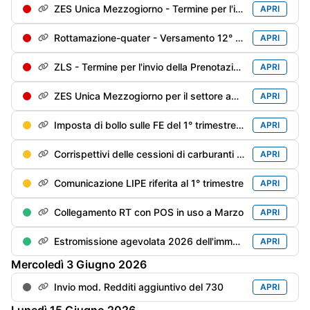
ZES Unica Mezzogiorno - Termine per l'invio della Prenotazione degli investimenti sostenuti dal 1/01/2026 e che si prevede di sostenere fino al 31/12/2026
APRI
Rottamazione-quater - Versamento 12° di 18 rate trimestrali
APRI
ZLS - Termine per l'invio della Prenotazione degli investimenti sostenuti dal 1/01/2026 e che si prevede di sostenere fino al 31/12/2026
APRI
ZES Unica Mezzogiorno per il settore agricolo: termine per l'invio della Prenotazione degli investimenti sostenuti dal 1/01/2026 e che si prevede di sostenere fino al 15/11/2026
APRI
Imposta di bollo sulle FE del 1° trimestre - Versamento (differibile al 2° trimestre se il debito è inferiore a €. 5.000)
APRI
Corrispettivi delle cessioni di carburanti di aprile - Trasmissione alle Dogane
APRI
Comunicazione LIPE riferita al 1° trimestre
APRI
Collegamento RT con POS in uso a Marzo
APRI
Estromissione agevolata 2026 dell'immobile strumentale dell'imprenditore individuale - Termine adempimenti contabili
APRI
Mercoledì
3
Giugno
2026
Invio mod. Redditi aggiuntivo del 730
APRI