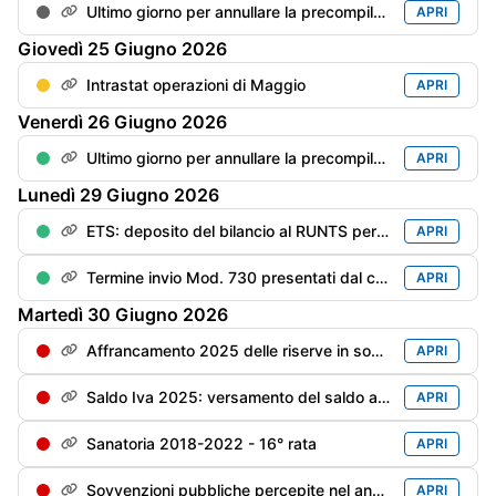
Ultimo giorno per annullare la precompilata
APRI
Giovedì
25
Giugno
2026
Intrastat operazioni di Maggio
APRI
Venerdì
26
Giugno
2026
Ultimo giorno per annullare la precompilata del Mod. Redditi PF
APRI
Lunedì
29
Giugno
2026
ETS: deposito del bilancio al RUNTS per gli enti con esercizio "solare" (180 gg dalla chiusura dell'esercizio
APRI
Termine invio Mod. 730 presentati dal contribuente dal 1/06 al 20/06
APRI
Martedì
30
Giugno
2026
Affrancamento 2025 delle riserve in sospensione - 2° rata dell'imposta sostitutiva
APRI
Saldo Iva 2025: versamento del saldo a debito maggiorato di 0,4% per mese/frazione di mese (pari a: saldo al 16/03 x 1,6%)
APRI
Sanatoria 2018-2022 - 16° rata
APRI
Sovvenzioni pubbliche percepite nel anno precedente - Trasparenza - Scadenza per la messa online (soggetti privi di bilancio)
APRI