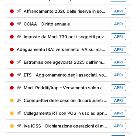
Affrancamento 2026 delle riserve in sospensione - 1° rata dell'imposta sostitutiva
APRI
CCIAA - Diritto annuale
APRI
Imposte da Mod. 730 per i soggetti privi di sostituto d'imposta/deceduti entro il 28/02/2026
APRI
Adeguamento ISA: versamento IVA sui maggiori ricavi/compensi dichiarati per migliorare il punteggio ISA
APRI
Estromissione agevolata 2025 dell'immobile strumentale: versamento 2° rata (40%) dell'imposta sostitutiva
APRI
ETS - Aggiornamento degli associati, volontari e lavoratori impiegati
APRI
Mod. Redditi/Irap - Versamento saldo anno precedente e 1° acconto anno in corso
APRI
Corrispettivi delle cessioni di carburanti di maggio - Trasmissione alle Dogane
APRI
Collegamento RT con POS in uso ad aprile
APRI
Iva IOSS - Dichiarazione operazioni di maggio
APRI