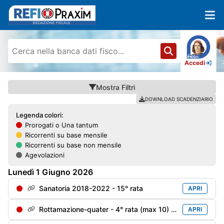
Accedi
Mostra
Filtri
DOWNLOAD SCADENZIARIO
Legenda colori:
Prorogati o Una tantum
Ricorrenti su base mensile
Ricorrenti su base non mensile
Agevolazioni
Lunedì
1
Giugno
2026
Sanatoria 2018-2022 - 15° rata
APRI
Rottamazione-quater - 4° rata (max 10) soggetti decaduti al 31/12/2024 e riammessi
APRI