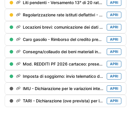
Liti pendenti - Versamento 13° di 20 rate trimestrali (è ammessa la rateazione mensile)
APRI
Regolarizzazione rate istituti deflattivi - Versamento 14° di 20 rate trimestrali
APRI
Locazioni brevi: comunicazione dei dati dei contratti conclusi (sui quali non è stata operata la ritenuta del 21%) nel 2025 da parte delle agenzie immobiliari/portali telematici
APRI
Caro gasolio - Rimborso del credito pregresso inutilizzato
APRI
Consegna/collaudo dei beni materiali industria 4.0 prenotati entro il 31/12/2025
APRI
Mod. REDDITI PF 2026 cartaceo: presentazione ad un Ufficio postale
APRI
Imposta di soggiorno: invio telematico della dichiarazione per l'anno precedente
APRI
IMU - Dichiarazione per le variazioni intervenute nel 2025 (inclusa IMU ENC per gli enti non commerciali)
APRI
TARI - Dichiarazione (ove prevista) per le variazioni intervenute nel anno precedente
APRI