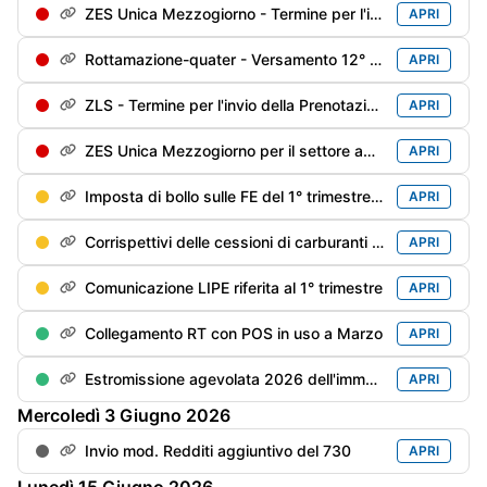
ZES Unica Mezzogiorno - Termine per l'invio della Prenotazione degli investimenti sostenuti dal 1/01/2026 e che si prevede di sostenere fino al 31/12/2026
APRI
Rottamazione-quater - Versamento 12° di 18 rate trimestrali
APRI
ZLS - Termine per l'invio della Prenotazione degli investimenti sostenuti dal 1/01/2026 e che si prevede di sostenere fino al 31/12/2026
APRI
ZES Unica Mezzogiorno per il settore agricolo: termine per l'invio della Prenotazione degli investimenti sostenuti dal 1/01/2026 e che si prevede di sostenere fino al 15/11/2026
APRI
Imposta di bollo sulle FE del 1° trimestre - Versamento (differibile al 2° trimestre se il debito è inferiore a €. 5.000)
APRI
Corrispettivi delle cessioni di carburanti di aprile - Trasmissione alle Dogane
APRI
Comunicazione LIPE riferita al 1° trimestre
APRI
Collegamento RT con POS in uso a Marzo
APRI
Estromissione agevolata 2026 dell'immobile strumentale dell'imprenditore individuale - Termine adempimenti contabili
APRI
Mercoledì
3
Giugno
2026
Invio mod. Redditi aggiuntivo del 730
APRI