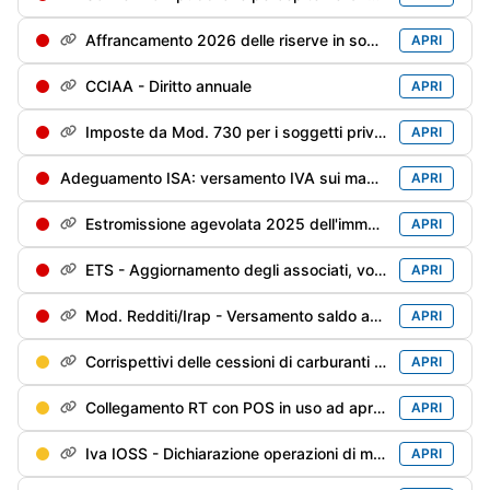
Affrancamento 2026 delle riserve in sospensione - 1° rata dell'imposta sostitutiva
APRI
CCIAA - Diritto annuale
APRI
Imposte da Mod. 730 per i soggetti privi di sostituto d'imposta/deceduti entro il 28/02/2026
APRI
Adeguamento ISA: versamento IVA sui maggiori ricavi/compensi dichiarati per migliorare il punteggio ISA
APRI
Estromissione agevolata 2025 dell'immobile strumentale: versamento 2° rata (40%) dell'imposta sostitutiva
APRI
ETS - Aggiornamento degli associati, volontari e lavoratori impiegati
APRI
Mod. Redditi/Irap - Versamento saldo anno precedente e 1° acconto anno in corso
APRI
Corrispettivi delle cessioni di carburanti di maggio - Trasmissione alle Dogane
APRI
Collegamento RT con POS in uso ad aprile
APRI
Iva IOSS - Dichiarazione operazioni di maggio
APRI