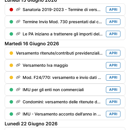
Lunedì
15
Giugno
2026
Sanatoria 2019-2023 - Termine di versamento della 4° rata
APRI
Termine Invio Mod. 730 presentati dal contribuente entro il 31/05
APRI
Le PA iniziano a trattenere gli importi delle cartelle inevase prima di pagare i compensi professionali
APRI
Martedì
16
Giugno
2026
Versamento ritenute/contributi previdenziali del mese di maggio
APRI
Versamento Iva maggio
APRI
Mod. F24/770: versamento e invio dati delle ritenute/trattenute operate
APRI
IMU per gli enti non commerciali
APRI
Condomini: versamento delle ritenute dei primi 6 mesi del anno in corso rimaste “sottosoglia“ (€. 500), se non già versate
APRI
IMU - Versamento acconto dell'anno in corso
APRI
Lunedì
22
Giugno
2026