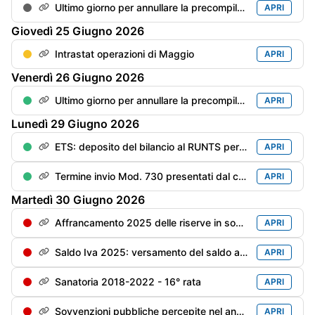
Ultimo giorno per annullare la precompilata
APRI
Giovedì
25
Giugno
2026
Intrastat operazioni di Maggio
APRI
Venerdì
26
Giugno
2026
Ultimo giorno per annullare la precompilata del Mod. Redditi PF
APRI
Lunedì
29
Giugno
2026
ETS: deposito del bilancio al RUNTS per gli enti con esercizio "solare" (180 gg dalla chiusura dell'esercizio
APRI
Termine invio Mod. 730 presentati dal contribuente dal 1/06 al 20/06
APRI
Martedì
30
Giugno
2026
Affrancamento 2025 delle riserve in sospensione - 2° rata dell'imposta sostitutiva
APRI
Saldo Iva 2025: versamento del saldo a debito maggiorato di 0,4% per mese/frazione di mese (pari a: saldo al 16/03 x 1,6%)
APRI
Sanatoria 2018-2022 - 16° rata
APRI
Sovvenzioni pubbliche percepite nel anno precedente - Trasparenza - Scadenza per la messa online (soggetti privi di bilancio)
APRI