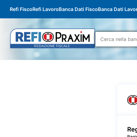
Refi Fisco
Refi Lavoro
Banca Dati Fisco
Banca Dati Lavo
Reg
Ragi