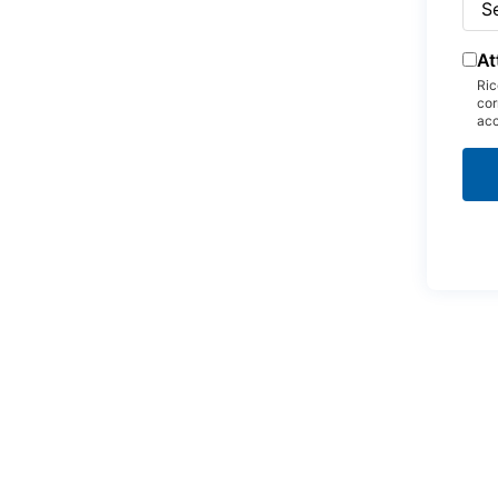
At
Ric
cor
acc