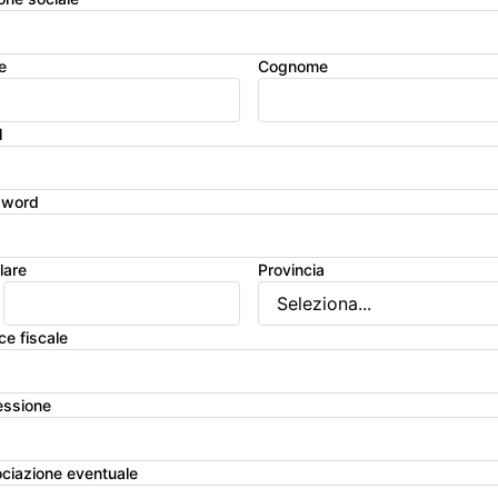
e
Cognome
l
sword
lare
Provincia
ce fiscale
essione
ciazione eventuale