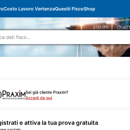
ro
Costo Lavoro Vertenza
Quesiti Fisco
Shop
Sei già cliente Praxim?
Accedi da qui
istrati e attiva la tua prova gratuita
one sociale