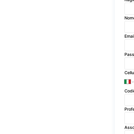
Nom
Emai
Pas
Cellu
Codi
Prof
Asso