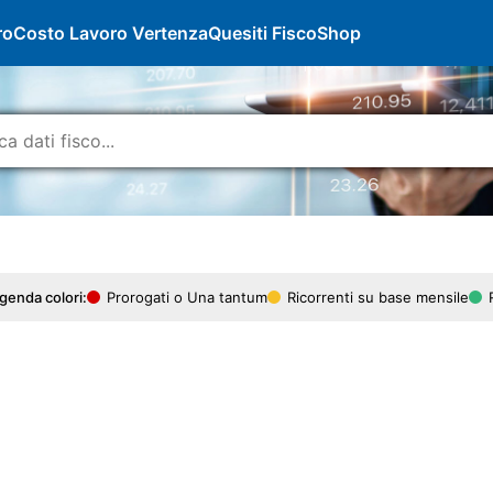
ro
Costo Lavoro Vertenza
Quesiti Fisco
Shop
genda colori:
Prorogati o Una tantum
Ricorrenti su base mensile