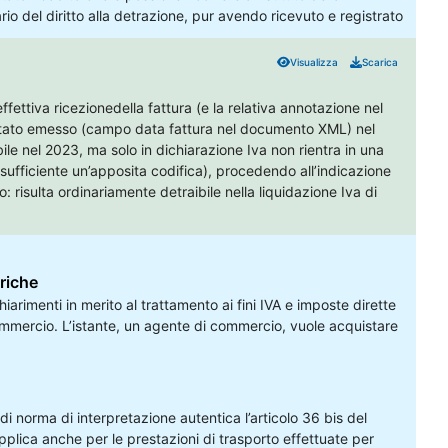
ario del diritto alla detrazione, pur avendo ricevuto e registrato
ale circostanza sembrerebbe essersi realizzata nella
e ha riversato all'erario l'IVA originariamente detratta con le
Visualizza
Scarica
22, l'imposta relativa a determinate operazioni di acquisto.
effettiva ricezionedella fattura (e la relativa annotazione nel
sia stato emesso (campo data fattura nel documento XML) nel
ile nel 2023, ma solo in dichiarazione Iva non rientra in una
è sufficiente un’apposita codifica), procedendo all’indicazione
 risulta ordinariamente detraibile nella liquidazione Iva di
ariche
iarimenti in merito al trattamento ai fini IVA e imposte dirette
i commercio. L’istante, un agente di commercio, vuole acquistare
cata tramite rete domestica presso il proprio box auto
a di norma di interpretazione autentica l’articolo 36 bis del
 applica anche per le prestazioni di trasporto effettuate per