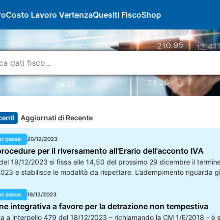
ro
Costo Lavoro Vertenza
Quesiti Fisco
Shop
centi
Aggiornati di Recente
er passo
20/12/2023
procedure per il riversamento all'Erario dell'acconto IVA
del 19/12/2023 si fissa alle 14,50 del prossimo 29 dicembre il termine 
23 e stabilisce le modalità da rispettare. L’adempimento riguarda gli is
one, cioè gli intermediari scelti, mediante delega, dai contribuenti te
er passo
19/12/2023
ne integrativa a favore per la detrazione non tempestiva
a a interpello 479 del 18/12/2023 – richiamando la CM 1/E/2018 - è stat