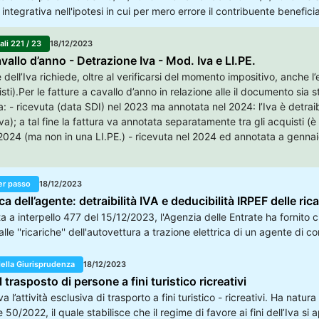
integrativa nell'ipotesi in cui per mero errore il contribuente benefici
 acquisto, abbia omesso di esercitare tale facoltà tempestivamente. T
getto di interpello, ove secondo quanto dichiarato, per errore, l'istant
ali 221 / 23
18/12/2023
periodiche, così omettendo di far confluire, nella dichiarazione IVA 20
vallo d’anno - Detrazione Iva - Mod. Iva e LI.PE.
dell’Iva richiede, oltre al verificarsi del momento impositivo, anche l’
isti).Per le fatture a cavallo d’anno in relazione alle il documento 
ta: - ricevuta (data SDI) nel 2023 ma annotata nel 2024: l’Iva è detraib
va); a tal fine la fattura va annotata separatamente tra gli acquisti (
2024 (ma non in una LI.PE.) - ricevuta nel 2024 ed annotata a gennaio:
er passo
18/12/2023
ca dell’agente: detraibilità IVA e deducibilità IRPEF delle ric
a a interpello 477 del 15/12/2023, l'Agenzia delle Entrate ha fornito ch
alle ''ricariche'' dell'autovettura a trazione elettrica di un agente d
rica e chiede se può portare in detrazione il costo dell'energia ricari
nche una wall box.
della Giurisprudenza
18/12/2023
l trasposto di persone a fini turistico ricreativi
a l’attività esclusiva di trasporto a fini turistico - ricreativi. Ha natur
50/2022, il quale stabilisce che il regime di favore ai fini dell’Iva si