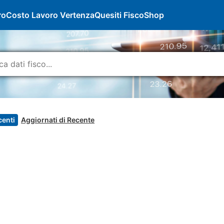
ro
Costo Lavoro Vertenza
Quesiti Fisco
Shop
centi
Aggiornati di Recente