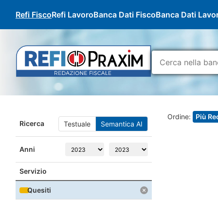
Refi Fisco
Refi Lavoro
Banca Dati Fisco
Banca Dati Lavo
Ordine:
Più Re
Ricerca
Testuale
Semantica AI
Anni
Servizio
Quesiti