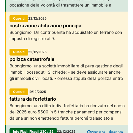
occasione della volontà di trasmettere un immobile a
soggetti congiunti, se sia più conveniente procedere ad
una donazione piuttosto che ad una cessione a titolo
Quesiti
22/12/2025
oneroso. Di seguito si procede ad una verifica dal solo
costruzione abitazione principal
punto di vista delle imposte complessivamente dovute, per
Buongiorno. Un contribuente ha acquistato un terreno con
quanto un’analisi completa debba valutare anche i diversi
imposta di registro al 9.
effetti dal punto di vista successorio ed eventuali altre
situazioni (è il caso della possibilità di evitare che la
Quesiti
22/12/2025
locazione breve di immobili possa rientrare nell’ambito del
polizza catastrofale
regime d’impresa).
Buongiorno, una società immobiliare di pura gestione degli
immobili posseduti. Si chiede: - se deve assicurare anche
gli immobili civili locati. - omessa stipula della polizza entro
il 31/12/2025: stante che la omissione non produce effetti
retroattivi, si chiede se la successiva stipula, per esempio
Quesiti
19/12/2025
nel corso del 2026, ma prima di qualsiasi agevolazione
fattura da forfettario
richiesta o dovuta, pregiudica poi la richiesta e la
Buongiorno, una ditta indiv. forfettaria ha ricevuto nel corso
concessione delle agevolazioni.
del 2025 euro 5500 in 5 tranche pagamenti per compensi
da una srl non emettendo fattura perché tralasciato e
dimenticato potrebbe sistemare entro 31.12.2025
emettendo una unica fattura a copertura dei 5500
Info Flash Fiscali 230 / 25
22/12/2025
Visualizza
Scarica