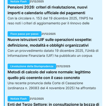
pacchetto di misure economiche urgenti convertito con
Notizie Flash
21/12/2025
modifiche dal decreto-legge 29 ottobre 2025, n. 156. Il
Pensioni 2026: criteri di rivalutazione, nuovi
provvedimento si configura come un intervento di ampio
importi e calendario ufficiale dei pagamenti
respiro, volto a rafforzare strumenti esistenti e a sostenere
Con la circolare n. 153 del 19 dicembre 2025, l’INPS ha
settori chiave per la crescita economica e sociale del
reso noti i criteri di aggiornamento per il rinnovo delle
Paese.
pensioni e delle prestazioni assistenziali riferite all’anno
2026, un provvedimento che interessa oltre venti milioni di
Fisco passo per passo
21/12/2025
beneficiari. Il documento fornisce un quadro completo e
Nuove istruzioni UIF sulle operazioni sospette:
dettagliato delle attività tecniche poste in essere
definizione, modalità e obblighi organizzativi
dall’Istituto, illustrando i parametri di rivalutazione annuale,
Con un provvedimento datato 19 dicembre 2025, l’Unità di
gli importi aggiornati dei trattamenti minimi, le soglie
Informazione Finanziaria (UIF) ha pubblicato un corpus
reddituali per l’accesso alle prestazioni collegate al reddito
dettagliato di istruzioni operative finalizzate a
e le modalità di gestione fiscale delle prestazioni.
regolamentare le attività di rilevazione e segnalazione delle
L’evoluzione della Giurisprudenza
21/12/2025
operazioni sospette (SOS). Il documento, frutto di un
Metodi di calcolo del valore normale: legittimo
processo partecipato e inter-istituzionale, fornisce
quello più coerente con il caso concreto
indicazioni fondamentali per assicurare un’azione di
Una recente pronuncia della Corte di Cassazione
collaborazione attiva tempestiva, efficace e
(ordinanza n. 29083 del 4 novembre 2025) ha affrontato
qualitativamente elevata, nella cornice della prevenzione
un importante caso in materia di transfer pricing,
del riciclaggio e del finanziamento del terrorismo.
riaffermando un principio fondamentale: nella
Notizie Flash
21/12/2025
determinazione del valore normale dei prezzi infragruppo,
Enti del Terzo Settore: in consultazione la bozza di