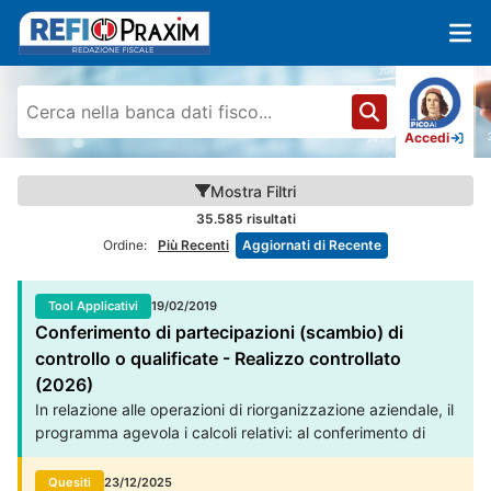
Accedi
Mostra
Filtri
35.585
risultati
Ordine:
Più Recenti
Aggiornati di Recente
Tool Applicativi
19/02/2019
Conferimento di partecipazioni (scambio) di
controllo o qualificate - Realizzo controllato
(2026)
In relazione alle operazioni di riorganizzazione aziendale, il
programma agevola i calcoli relativi: al conferimento di
partecipazioni di controllo, ex art. 177, co. 2 del Tuir al
conferimento di partecipazioni qualificate, ex art. 177, co.
Quesiti
23/12/2025