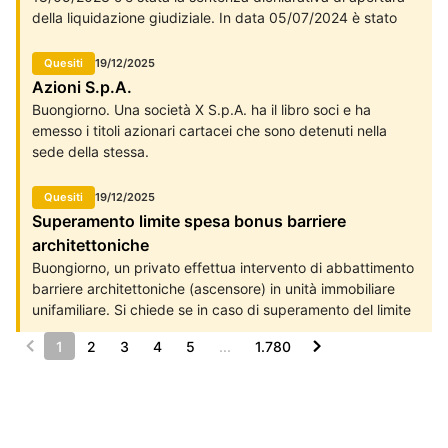
della liquidazione giudiziale. In data 05/07/2024 è stato
emesso il provvedimento di ammissione del credito.
Quesiti
19/12/2025
Azioni S.p.A.
Buongiorno. Una società X S.p.A. ha il libro soci e ha
emesso i titoli azionari cartacei che sono detenuti nella
sede della stessa.
Quesiti
19/12/2025
Superamento limite spesa bonus barriere
architettoniche
Buongiorno, un privato effettua intervento di abbattimento
barriere architettoniche (ascensore) in unità immobiliare
unifamiliare. Si chiede se in caso di superamento del limite
di spesa previsto di 50.000 euro (con detrazione al 75) la
1
2
3
4
5
...
1.780
spesa che eccede possa essere portata in detrazione
come 'ristrutturazione' nel limite totale dei 96.000 (con
detrazione al 50 trattandosi di prima casa).