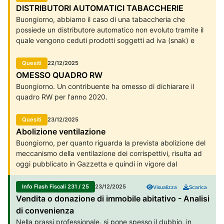
2-bis del Tuir come modificati dal D.lgs. n. 192/2024
DISTRIBUTORI AUTOMATICI TABACCHERIE
(Riforma fiscale). In seguito ad una prima verifica di
Buongiorno, abbiamo il caso di una tabaccheria che
fattibilità, il tool propone: la determinazione dell'aumento di
possiede un distributore automatico non evoluto tramite il
patrimonio netto la determinazione dell'eventuale
quale vengono ceduti prodotti soggetti ad iva (snak) e
tassazione (o dell'utilizzabilità delle minusvalenze) le
prodotti in regime monofase (tabacchi..). 1) Quali sono gli
relative scritture contabili.
adempimenti fiscali e le relative scadenze per la corretta
Quesiti
22/12/2025
gestione dei corrispettivi del distributore automatico non
OMESSO QUADRO RW
evoluto ai sensi della normativa vigente 2) Il cliente nel
Buongiorno. Un contribuente ha omesso di dichiarare il
corso del 2025 ha sostituito un vecchio distributore non
quadro RW per l'anno 2020.
evoluto con un altro dello stesso tipo. In fase di dismissione
non è stato effettuato l’ultimo invio dei corrispettivi
Quesiti
23/12/2025
all’Agenzia delle Entrate (data dismissione 22/09/2025,
Abolizione ventilazione
corrispettivi non comunicati dal 01/08/2025 al
Buongiorno, per quanto riguarda la prevista abolizione del
22/09/2025).
meccanismo della ventilazione dei corrispettivi, risulta ad
oggi pubblicato in Gazzetta e quindi in vigore dal
01/01/2026 Grazie. Contrariamente alle indiscrezioni
circolate negli ultimi mesi, la ventilazione dei corrispettivi
Info Flash Fiscali 231 / 25
23/12/2025
Visualizza
Scarica
resterà pienamente operativa anche dal 1 gennaio 2026.
Vendita o donazione di immobile abitativo - Analisi
di convenienza
Nella prassi professionale, si pone spesso il dubbio, in