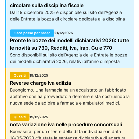
è legittimo il ricorso al metodo che risulti più aderente alla
circolare sulla disciplina fiscale
concreta realtà economica dell’operazione, anche se
Dal 19 dicembre 2025 è disponibile sul sito dell’Agenzia
diverso da quelli più tradizionali. La vicenda prende avvio
delle Entrate la bozza di circolare dedicata alla disciplina
da una verifica fiscale a carico di una società italiana
fiscale degli enti del Terzo settore, attualmente in fase di
controllata da un’unica capogruppo svizzera, operante nel
consultazione pubblica. Il documento rappresenta un
Fisco passo per passo
21/12/2025
settore della vendita al dettaglio di orologi e gioielli.
importante tassello nel percorso di attuazione della riforma
Pronte le bozze dei modelli dichiarativi 2026: tutte
fiscale prevista per gli enti iscritti al Registro unico
le novità su 730, Redditi, Iva, Irap, Cu e 770
nazionale del Terzo settore (Runts), offrendo i primi
Sono disponibili sul sito dell’Agenzia delle Entrate le bozze
chiarimenti operativi sull’applicazione delle norme
dei modelli dichiarativi 2026, relativi all’anno d’imposta
introdotte dal Decreto legislativo n. 186/2025.
2025. Si tratta, in particolare, dei modelli 730, Redditi,
Certificazione unica (Cu), 770, Iva e Irap, pubblicati in
Quesiti
19/12/2025
versione non definitiva.
Reverse charge Iva edilzia
Buongiorno. Una farmacia ha un acquistato un fabbricato
abitativo che ha provveduto a demolire e sta costruendo la
nuova sede da adibire a farmacia e ambulatori medici.
Quesiti
19/12/2025
nota variazione iva nelle procedure concorsuali
Buonasera, per un cliente della ditta individuale in data
18/05/2023 c'è stata la sentenza dichiarativa di apertura