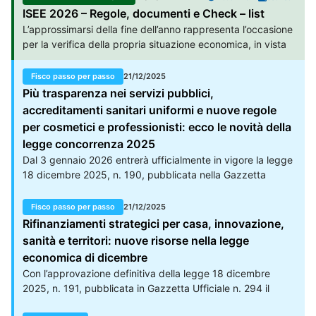
Sanzioni rischi Grazie In merito al quesito posto si
ISEE 2026 – Regole, documenti e Check – list
evidenzia che "qualora" ade riuscisse a "verificare" gli -
L’approssimarsi della fine dell’anno rappresenta l’occasione
incassi ricevuti - si dovrebbe inquadrare la violazione come
per la verifica della propria situazione economica, in vista
emissione di fatture elettroniche - tardive - che per il
del rinnovo dell’ISEE per l’anno successivo, al fine di
forfettario comporta una sanzione per ogni fattura pari al 5
garantire continuità alle prestazioni sociali già attive o per
Fisco passo per passo
21/12/2025
di quanto ricevuto e non fatturato nei termini. Sanzione da
accedere a benefici già esistenti o di nuova introduzione.
Più trasparenza nei servizi pubblici,
250 (avvedibile / riducibile nelle consuete modalità) se,
L’ISEE, aggiornato dai più recenti interventi regolatori,
accreditamenti sanitari uniformi e nuove regole
come "normalmente" avviene la violazione non incide a
rimane lo strumento attraverso cui misurare la capacità
per cosmetici e professionisti: ecco le novità della
livello redditi come nel caso di emissione di fatture entro
economica del nucleo familiare e determinare l’accesso ad
31.12.2025.
legge concorrenza 2025
agevolazioni fondamentali, come bonus, contributi e misure
Dal 3 gennaio 2026 entrerà ufficialmente in vigore la legge
di sostegno.
18 dicembre 2025, n. 190, pubblicata nella Gazzetta
Ufficiale n. 294 del 19 dicembre. Si tratta della nuova
edizione della cosiddetta Legge annuale per il mercato e la
Fisco passo per passo
21/12/2025
concorrenza, uno strumento legislativo pensato per
Rifinanziamenti strategici per casa, innovazione,
potenziare la competitività del sistema economico italiano,
sanità e territori: nuove risorse nella legge
promuovendo l’efficienza dei mercati, la tutela dei
economica di dicembre
consumatori e un ambiente regolatorio più favorevole alla
Con l’approvazione definitiva della legge 18 dicembre
libera iniziativa.
2025, n. 191, pubblicata in Gazzetta Ufficiale n. 294 il
giorno 19 dicembre, entra ufficialmente in vigore il