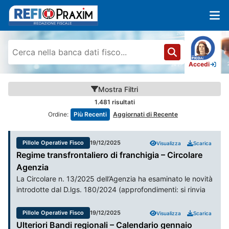
Accedi
Mostra
Filtri
1.481
risultati
Ordine:
Più Recenti
Aggiornati di Recente
Pillole Operative Fisco
19/12/2025
Visualizza
Scarica
Regime transfrontaliero di franchigia – Circolare
Agenzia
La Circolare n. 13/2025 dell’Agenzia ha esaminato le novità
introdotte dal D.lgs. 180/2024 (approfondimenti: si rinvia
alla P.O. pubblicata il 9/12/2024), con riguardo al regime
transfrontaliero di franchigia in materia di IVA.
Pillole Operative Fisco
19/12/2025
Visualizza
Scarica
Ulteriori Bandi regionali – Calendario gennaio