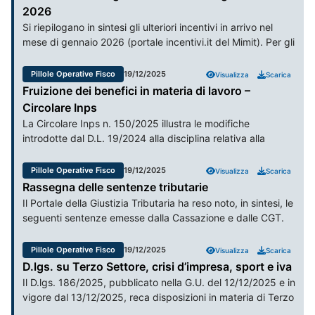
2026
Si riepilogano in sintesi gli ulteriori incentivi in arrivo nel
mese di gennaio 2026 (portale incentivi.it del Mimit). Per gli
ulteriori bandi in arrivo in tale mese si rinvia alle Pillole
Operative pubblicate il 9/12/2025.
Pillole Operative Fisco
19/12/2025
Visualizza
Scarica
Fruizione dei benefici in materia di lavoro –
Circolare Inps
La Circolare Inps n. 150/2025 illustra le modifiche
introdotte dal D.L. 19/2024 alla disciplina relativa alla
fruizione dei benefici normativi e contributivi in materia di
lavoro e legislazione sociale, le modalità di addebito da
Pillole Operative Fisco
19/12/2025
Visualizza
Scarica
parte degli organi di vigilanza delle omissioni/evasioni
Rassegna delle sentenze tributarie
conseguenti alle violazioni degli obblighi contributivi e
Il Portale della Giustizia Tributaria ha reso noto, in sintesi, le
assicurativi regolarizzabili o di contestazione delle
seguenti sentenze emesse dalla Cassazione e dalle CGT.
violazioni amministrative non regolarizzabili e i termini e la
misura del loro recupero da parte dei datori di lavoro.
Pillole Operative Fisco
19/12/2025
Visualizza
Scarica
D.lgs. su Terzo Settore, crisi d’impresa, sport e iva
Il D.lgs. 186/2025, pubblicato nella G.U. del 12/12/2025 e in
vigore dal 13/12/2025, reca disposizioni in materia di Terzo
settore, crisi d’impresa, sport e IVA.