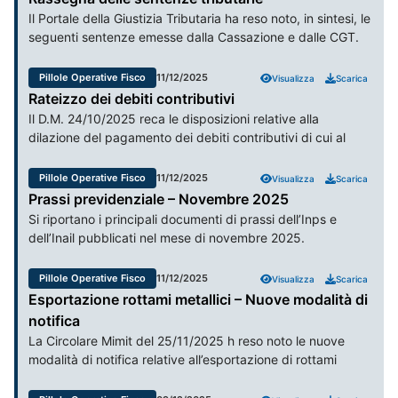
digitali innovativi, di soluzioni tecnologiche nuove e
Il Portale della Giustizia Tributaria ha reso noto, in sintesi, le
aggiuntive rispetto a quelle a disposizione e/o di soluzioni
seguenti sentenze emesse dalla Cassazione e dalle CGT.
tecnologiche più avanzate e sicure rispetto a quelle in uso.
Pillole Operative Fisco
11/12/2025
Visualizza
Scarica
Rateizzo dei debiti contributivi
Il D.M. 24/10/2025 reca le disposizioni relative alla
dilazione del pagamento dei debiti contributivi di cui al
nuovo co. 11-bis dell’art. 2 del D.L. 338/1989, aggiunto
dall’art. 23 della L. 203/2024 (c.d. Collegato Lavoro).
Pillole Operative Fisco
11/12/2025
Visualizza
Scarica
Prassi previdenziale – Novembre 2025
Si riportano i principali documenti di prassi dell’Inps e
dell’Inail pubblicati nel mese di novembre 2025.
Pillole Operative Fisco
11/12/2025
Visualizza
Scarica
Esportazione rottami metallici – Nuove modalità di
notifica
La Circolare Mimit del 25/11/2025 h reso noto le nuove
modalità di notifica relative all’esportazione di rottami
metallici, di cui all’art. 30 del D.L. 21/2022, tramite
l’introduzione di una piattaforma digitale dedicata.