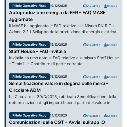
Pillole Operative Fisco
19/12/2025
Visualizza
Scarica
Autoproduzione energia da FER – FAQ MASE
aggiornate
Il MASE ha aggionato le FAQ relative alla Misura PN RIC -
Azione 2.2.1 Sviluppo della produzione di energia elettrica
da FER. Per le precedenti FAQ si rinvia alla Pillola Operativa
pubblicata il 15/12/2025.
Pillole Operative Fisco
15/12/2025
Visualizza
Scarica
Staff House – FAQ Invitalia
Invitalia ha reso noto le FAQ relative alla misura Staff House
- Titolo III - Contributo di parte corrente.
Pillole Operative Fisco
15/12/2025
Visualizza
Scarica
Semplificazione valore in dogana delle merci –
Circolare ADM
La Circolare n. 30/D/2025, rubricata Semplificazione della
determinazione degli importi facenti parte del valore in
dogana delle merci – Art 73 del reg (UE) 952/2013 (CDU),
sostituisce, dall’1/12/2025, le disposizioni contenute nella
Pillole Operative Fisco
15/12/2025
Visualizza
Scarica
Circolare 5/D/2017 al fine di: recepire gli orientamenti per
Comunicazioni delle CGT – Avvisi sull’app IO
gli Stati Membri di cui TAXUD/A6/2024/1621936 del