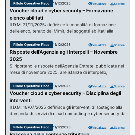
Pillole Operative Fisco
11/12/2025
Visualizza
Scarica
Voucher cloud e cyber security – Formazione
elenco abilitati
Il D.M. 21/11/2025: definisce le modalità di formazione
dell’elenco, tenuto dal Mimit, dei soggetti abilitati alla
fornitura dei prodotti e servizi agevolabili nell’ambito
dell’intervento regolato dal D.M. 18/07/2025, nonché dei
Pillole Operative Fisco
11/12/2025
Visualizza
Scarica
relativi prodotti e servizi offerti. Il Mimit si avvale di Invitalia
Risposte dell’Agenzia agli Interpelli – Novembre
e Infratel Italia per la gestione della misura; per quanto da
2025
esso non espressamente disciplinato si rinvia al D.M.
Si riportano le risposte dell’Agenzia Entrate, pubblicate nel
18/07/2025 e al successivo provvedimento ministeriale che
mese di novembre 2025, alle istanze di interpello,
definirà termini e modalità di funzionamento dello sportello
evidenziando, in sintesi, i relativi chiarimenti per quelle di
agevolativo.
maggiore interesse/rilevanza.
Pillole Operative Fisco
11/12/2025
Visualizza
Scarica
Voucher cloud e cyber security – Disciplina degli
interventi
Il D.M. 18/07/2025 definisce gli interventi di sostegno alla
domanda di servizi di cloud computing e cyber security da
parte di PMI e lavoratori autonomi, a fronte
dell’acquisizione da parte degli stessi, con il fine di
Pillole Operative Fisco
11/12/2025
Visualizza
Scarica
promuovere lo sviluppo e l’adozione di servizi applicativi
Rassegna delle sentenze tributarie