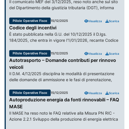
Il comunicato MEF del 3/12/2025, reso noto anche sul sito
12/03/2024; fornire utili indicazioni agli operatori economici
del Dipartimento della giustizia tributaria (DGT), informa
sull’iter di presentazione della richiesta; adeguare anche le
che, a partire dalla medesima data, è disponibile sull’App
decisioni sulla semplificazione della determinazione del
IO il servizio del DGT denominato Avvisi comunicazioni
Pillole Operative Fisco
15/12/2025
Visualizza
Scarica
valore in dogana (Customs Value Authoritation - CVA) alle
delle Corti di giustizia tributaria, nell’ambito del Processo
Codice degli incentivi
regole generali delle decisioni doganali, eliminando il limite
Tributario Telematico (PTT), il quale: consente di ricevere
È stato pubblicata nella G.U. del 10/12/2025 il D.lgs.
temporale di un anno di validità, fermo restando i poteri di
un messaggio di avvenuta consegna delle PEC contenenti
184/2025, che entra in vigore l’1/01/2026, recante Codice
monitoraggio e controllo dell’Autorità Doganale.
le convocazioni in udienza inviate dalle segreterie delle
degli incentivi (di seguito Codice), che si compone di 5
CGT; è rivolto ai difensori associati alla casella PEC indicata
capi. Si tralasciano le disposizioni relative alla valutazione,
Pillole Operative Fisco
15/12/2025
Visualizza
Scarica
nel ricorso, che siano anche registrati sulla App IO e
monitoraggio, informazione e pubblicità, nonché alcune di
Autotrasporto – Domande contributi per rinnovo
abbiano attivato la funzione di ricezione dei messaggi
quelle transitorie e finali.
veicoli
dall’App; può essere abilitato in automatico tramite
Il D.M. 4/12/2025 disciplina le modalità di presentazione
configurazione rapida in fase di 1 installazione dell’App
delle domande di ammissione e le fasi di prenotazione,
oppure è possibile attivarlo in seguito dalla scheda del
rendicontazione e di istruttoria procedimentale. Il D.M.
servizio, selezionando l’opzione Contattarti in app nella
7/08/2025 ha disciplinato le modalità di erogazione delle
sezione Questo servizio può.
Pillole Operative Fisco
15/12/2025
Visualizza
Scarica
risorse destinate agli investimenti nel settore
Autoproduzione energia da fonti rinnovabili – FAQ
dell'autotrasporto, con riguardo al 2025 (per gli
MASE
approfondimenti si rinvia alla Pillola Operativa pubblicata il
Il MASE ha reso noto le FAQ relative alla Misura PN RIC -
27/10/25).
Azione 2.2.1 Sviluppo della produzione di energia elettrica
da FER.