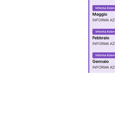
Informa Azien
Maggio
INFORMA AZ
Informa Azien
Febbraio
INFORMA AZI
Informa Aziend
Gennaio
INFORMA AZ
Contatti
051 041 99 
Chi siamo
Servizi
Abbonamenti
Lavora con noi
Contatti
assistenza@p
Copyright ©
2026
Redazione Fiscale S.r.l.
P. IVA e C.F. 02001870225 - REA: BO-572252