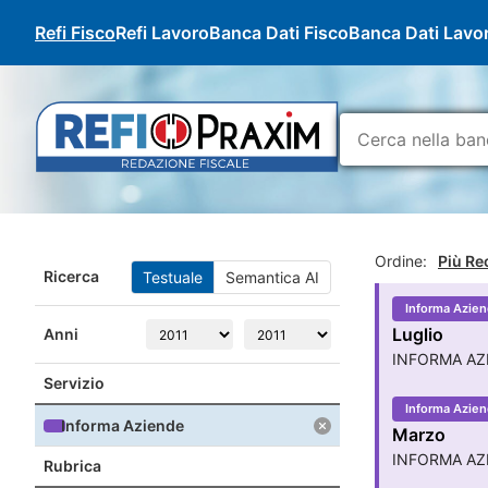
Refi Fisco
Refi Lavoro
Banca Dati Fisco
Banca Dati Lavo
Ordine:
Più Re
Ricerca
Testuale
Semantica AI
Informa Azien
Luglio
Anni
INFORMA AZI
Servizio
Informa Azien
Informa Aziende
Marzo
INFORMA AZ
Rubrica