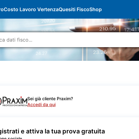
ro
Costo Lavoro Vertenza
Quesiti Fisco
Shop
Sei già cliente Praxim?
Accedi da qui
istrati e attiva la tua prova gratuita
one sociale