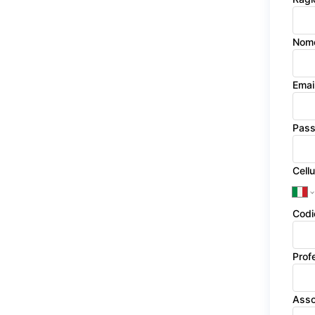
Nom
Emai
Pas
Cellu
Codi
Prof
Asso