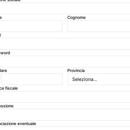
e
Cognome
l
sword
lare
Provincia
ce fiscale
essione
ciazione eventuale