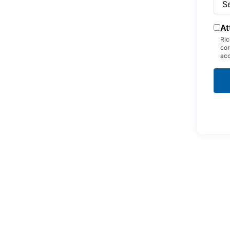
At
Ric
cor
acc