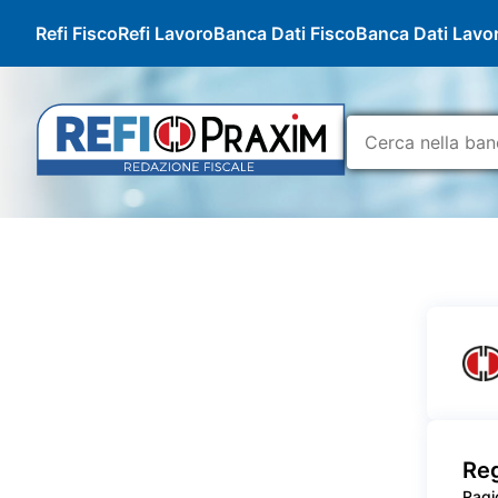
Refi Fisco
Refi Lavoro
Banca Dati Fisco
Banca Dati Lavo
Reg
Ragi