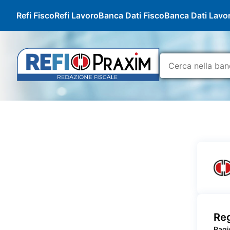
Refi Fisco
Refi Lavoro
Banca Dati Fisco
Banca Dati Lavo
Reg
Ragi