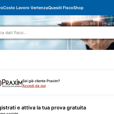
ro
Costo Lavoro Vertenza
Quesiti Fisco
Shop
Sei già cliente Praxim?
Accedi da qui
istrati e attiva la tua prova gratuita
one sociale