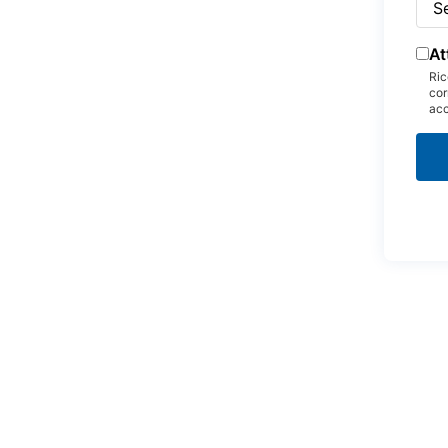
At
Ric
cor
acc