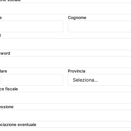
e
Cognome
l
sword
lare
Provincia
ce fiscale
essione
ciazione eventuale