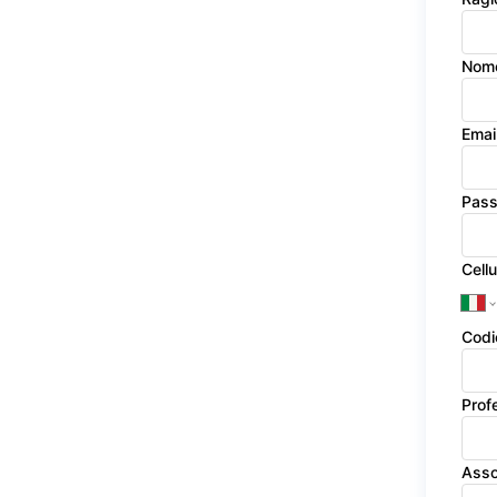
Nom
Emai
Pas
Cellu
Codi
Prof
Asso