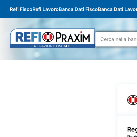
Refi Fisco
Refi Lavoro
Banca Dati Fisco
Banca Dati Lavo
Reg
Ragi