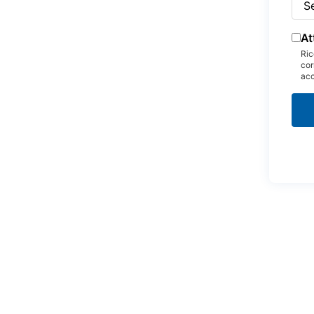
At
Ric
cor
acc