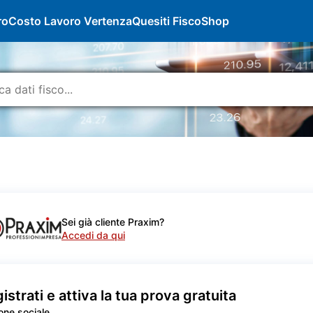
ro
Costo Lavoro Vertenza
Quesiti Fisco
Shop
Sei già cliente Praxim?
Accedi da qui
istrati e attiva la tua prova gratuita
one sociale