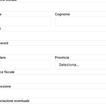
e
Cognome
l
sword
lare
Provincia
ce fiscale
essione
ciazione eventuale