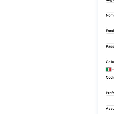
Nom
Emai
Pas
Cellu
Codi
Prof
Asso