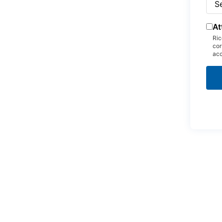
At
Ric
cor
acc