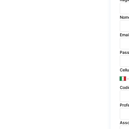
Nom
Emai
Pas
Cellu
Codi
Prof
Asso