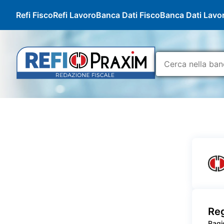
Refi Fisco
Refi Lavoro
Banca Dati Fisco
Banca Dati Lavo
Reg
Ragi