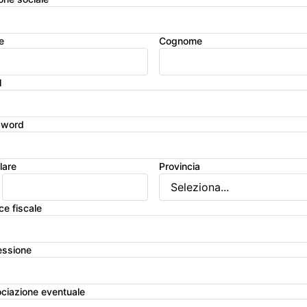
e
Cognome
l
sword
lare
Provincia
ce fiscale
essione
ciazione eventuale