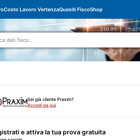
ro
Costo Lavoro Vertenza
Quesiti Fisco
Shop
Sei già cliente Praxim?
Accedi da qui
istrati e attiva la tua prova gratuita
one sociale