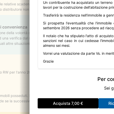
Un contribuente ha acquistato un terreno 
le relative scadenze per la corretta gestione dei corrispettivi del di
lavori per la costruzione dell'abitazione pr
o distributore non evoluto con un altro dello stesso tipo. In fase di dis
spettivi non comunicati dal 01/08/2025 al 22/09/2025).
Trasferirà la residenza nell'immobile a gen
Si prospetta l'eventualità che l'immobile
di convenienza
settembre 2026 senza procedere ad riacquis
sione della volontà di trasmettere un immobile a soggetti congiunti, 
Il notaio che ha stipulato l'atto di acquis
ad una verifica dal solo punto di vista delle imposte complessivamen
sanzioni nel caso in cui cedesse l'immob
ali altre situazioni (è il caso della possibilità di evitare che la locaz
almeno sei mesi.
Vorrei una valutazione da parte Vs. in meri
Grazie
ro RW per l'anno 2020.
Per con
Sei g
bili posseduti. Si chiede: - se deve assicurare anche gli immobili civi
iede se la successiva stipula, per esempio nel corso del 2026, ma prim
Acquista
7,00 €
Ri