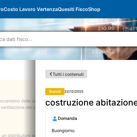
ro
Costo Lavoro Vertenza
Quesiti Fisco
Shop
Tutti i contenuti
Quesiti
22/12/2025
costruzione abitazione
canismo della ventilazione dei corrispettivi, risulta ad oggi pubblic
 la ventilazione dei corrispettivi resterà pienamente operativa anche d
Domanda
Buongiorno.
n distributore automatico non evoluto tramite il quale vengono cedut