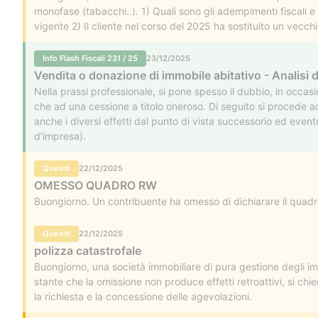
monofase (tabacchi..). 1) Quali sono gli adempimenti fiscali e 
vigente 2) Il cliente nel corso del 2025 ha sostituito un vecchi
all’Agenzia delle Entrate (data dismissione 22/09/2025, corri
Info Flash Fiscali 231 / 25
23/12/2025
Vendita o donazione di immobile abitativo - Analisi 
Nella prassi professionale, si pone spesso il dubbio, in occa
che ad una cessione a titolo oneroso. Di seguito si procede 
anche i diversi effetti dal punto di vista successorio ed eventu
d’impresa).
Quesiti
22/12/2025
OMESSO QUADRO RW
Buongiorno. Un contribuente ha omesso di dichiarare il quad
Quesiti
22/12/2025
polizza catastrofale
Buongiorno, una società immobiliare di pura gestione degli immo
stante che la omissione non produce effetti retroattivi, si ch
la richiesta e la concessione delle agevolazioni.