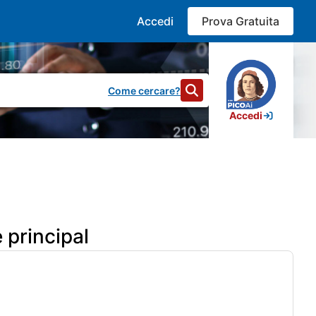
Accedi
Prova Gratuita
Come cercare?
Accedi
35.585
risultati
 principal
ato in Gazzetta e quindi in vigore dal 01/01/2026 Grazie.
al 1 gennaio 2026.
i prodotti soggetti ad iva (snak) e prodotti in regime