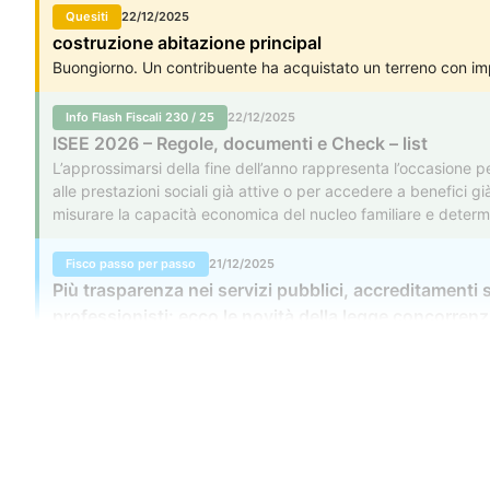
Quesiti
22/12/2025
costruzione abitazione principal
Buongiorno. Un contribuente ha acquistato un terreno con impo
Info Flash Fiscali 230 / 25
22/12/2025
ISEE 2026 – Regole, documenti e Check – list
L’approssimarsi della fine dell’anno rappresenta l’occasione per
alle prestazioni sociali già attive o per accedere a benefici gi
misurare la capacità economica del nucleo familiare e determ
Fisco passo per passo
21/12/2025
Più trasparenza nei servizi pubblici, accreditamenti 
professionisti: ecco le novità della legge concorren
Dal 3 gennaio 2026 entrerà ufficialmente in vigore la legge 1
Legge annuale per il mercato e la concorrenza, uno strumento 
dei consumatori e un ambiente regolatorio più favorevole alla l
Contatti
Fisco passo per passo
21/12/2025
Rifinanziamenti strategici per casa, innovazione, san
051 041 99 
Chi siamo
Servizi
Abbonamenti
Lavora con noi
Contatti
assistenza@p
di dicembre
Copyright ©
2026
Redazione Fiscale S.r.l.
P. IVA e C.F. 02001870225 - REA: BO-572252