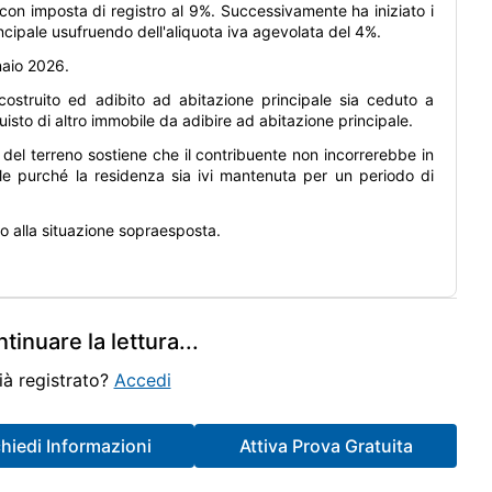
con imposta di registro al 9%. Successivamente ha iniziato i
stributore automatico non evoluto ai sensi della normativa
incipale usufruendo dell'aliquota iva agevolata del 4%.
missione non è stato effettuato l’ultimo invio dei corrispettivi
naio 2026.
Visualizza
Scarica
 costruito ed adibito ad abitazione principale sia ceduto a
to di altro immobile da adibire ad abitazione principale.
se sia più conveniente procedere ad una donazione piuttosto
to del terreno sostiene che il contribuente non incorrerebbe in
te dovute, per quanto un’analisi completa debba valutare
ile purché la residenza sia ivi mantenuta per un periodo di
ione breve di immobili possa rientrare nell’ambito del regime
to alla situazione sopraesposta.
tinuare la lettura
...
ià registrato?
Accedi
li locati. - omessa stipula della polizza entro il 31/12/2025:
a di qualsiasi agevolazione richiesta o dovuta, pregiudica poi
chiedi Informazioni
Attiva Prova Gratuita