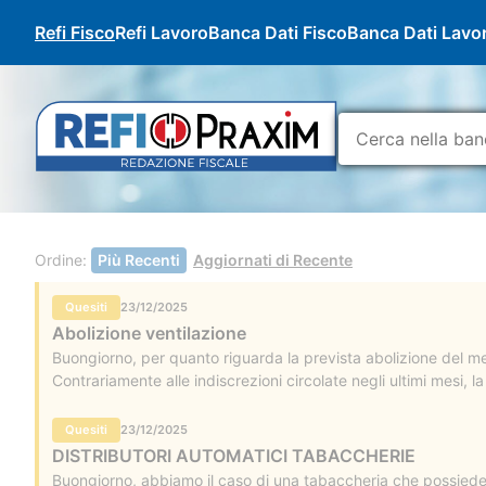
Refi Fisco
Refi Lavoro
Banca Dati Fisco
Banca Dati Lavo
Ordine:
Più Recenti
Aggiornati di Recente
Quesiti
23/12/2025
Abolizione ventilazione
Buongiorno, per quanto riguarda la prevista abolizione del mec
Contrariamente alle indiscrezioni circolate negli ultimi mesi,
Quesiti
23/12/2025
DISTRIBUTORI AUTOMATICI TABACCHERIE
Buongiorno, abbiamo il caso di una tabaccheria che possiede u