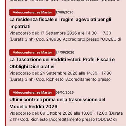
Patti (ME) per il riconoscimento di n. 2 crediti formativi. La
partecipazione è valida esclusivamente in modalità live.
Videoconferenze Master
17/09/2026
La residenza fiscale e i regimi agevolati per gli
impatriati
Videocorso del: 17 Settembre 2026 alle 14.30 - 17.30
(Durata 3 hh) Cod. 248930 Accreditato presso l'ODCEC di
Patti (ME) per il riconoscimento di n. 3 crediti formativi. La
partecipazione è valida esclusivamente in modalità live.
Videoconferenze Master
24/09/2026
La Tassazione dei Redditi Esteri: Profili Fiscali e
Obblighi Dichiarativi
Videocorso del: 24 Settembre 2026 alle 14.30 - 17.30
(Durata 3 hh) Cod. Richiesto l'Accreditamento presso
l'ODCEC di Patti (ME) per il riconoscimento di n. 3 crediti
formativi.
Videoconferenze Master
09/10/2026
Ultimi controlli prima della trasmissione del
Modello Redditi 2026
Videocorso del: 09 Ottobre 2026 alle 10.00 - 12.00 (Durata
2 hh) Cod. Richiesto l'Accreditamento presso l'ODCEC di
Patti (ME) per il riconoscimento di n. 2 crediti formativi.