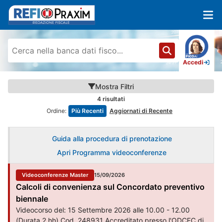
Accedi
Mostra
Filtri
4
risultati
Ordine:
Più Recenti
Aggiornati di Recente
Guida alla procedura di prenotazione
Apri Programma videoconferenze
Videoconferenze Master
15/09/2026
Calcoli di convenienza sul Concordato preventivo
biennale
Videocorso del: 15 Settembre 2026 alle 10.00 - 12.00
(Durata 2 hh) Cod. 248931 Accreditato presso l'ODCEC di