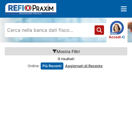
Accedi
Mostra
Filtri
0
risultati
Ordine:
Più Recenti
Aggiornati di Recente