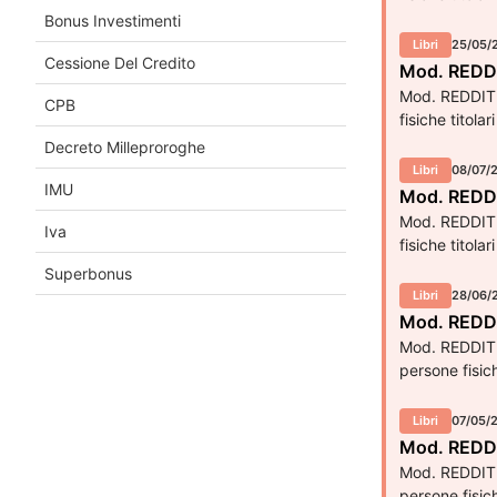
Bonus Investimenti
Libri
25/05/
Cessione Del Credito
Mod. REDDITI
Mod. REDDITI 
CPB
fisiche titola
Decreto Milleproroghe
Libri
08/07/
IMU
Mod. REDDIT
Mod. REDDITI 
Iva
fisiche titola
Superbonus
Libri
28/06/
Mod. REDDIT
Mod. REDDITI 
persone fisich
Libri
07/05/
Mod. REDDIT
Mod. REDDITI 
persone fisic