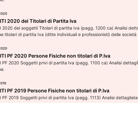
2020
I 2020 dei Titolari di Partita Iva
2020 dei soggetti Titolari di partita Iva (pagg. 1200 ca) Analisi dett
e titolari di partita Iva (ditte individuali e professionisti) delle societ
2020
I PF 2020 Persone Fisiche non titolari di P.Iva
PF 2020 Soggetti privi di partita Iva (pagg. 1100 ca) Analisi dettaglia
he.
2019
I PF 2019 Persone Fisiche non titolari di P.Iva
PF 2019 Soggetti privi di partita Iva (pagg. 1113) Analisi dettagliata 
Orari
2019
61
Lunedì: 09.00 - 13.00; 14.00 -
 SC 2019 Società di Capitali
raxim.it
Martedì: 09.00 - 13.00
 REDDITI SC 2019 (pagg. 813) Scarica il Sommario
Mercoledì: 09.00 - 13.00