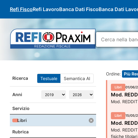
Refi Fisco
Refi Lavoro
Banca Dati Fisco
Banca Dati Lavo
Ordine:
Più Re
Ricerca
Testuale
Semantica AI
Libri
01/06/
Mod. REDDITI
Anni
Mod. REDDITI 
Servizio
Libri
15/05/
Libri
Mod. REDDITI
Mod. REDDITI 
Rubrica
fisiche titola