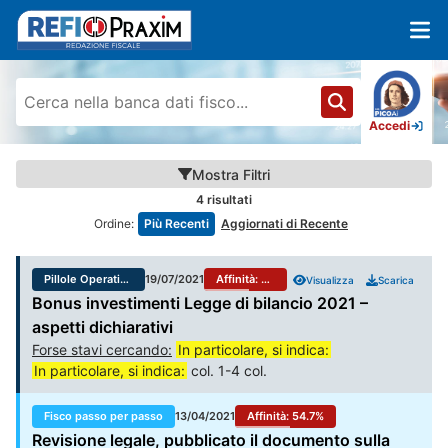
Accedi
Mostra
Filtri
4
risultati
Ordine:
Più Recenti
Aggiornati di Recente
Pillole Operative Fisco
19/07/2021
Affinità:
54.5
%
Visualizza
Scarica
Bonus investimenti Legge di bilancio 2021 –
aspetti dichiarativi
Forse stavi cercando:
In particolare, si indica:
In particolare, si indica:
col. 1-4 col.
Fisco passo per passo
13/04/2021
Affinità:
54.7
%
Revisione legale, pubblicato il documento sulla