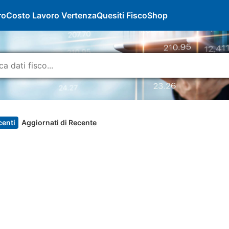
ro
Costo Lavoro Vertenza
Quesiti Fisco
Shop
centi
Aggiornati di Recente