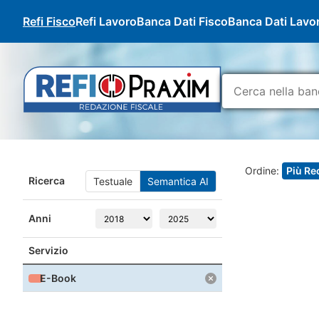
Refi Fisco
Refi Lavoro
Banca Dati Fisco
Banca Dati Lavo
Ordine:
Più Re
Ricerca
Testuale
Semantica AI
Anni
Servizio
E-Book