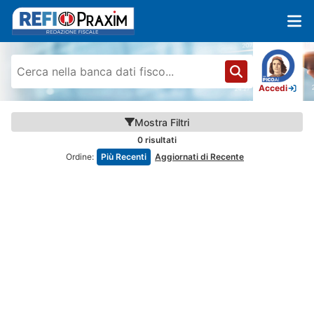
Accedi
Mostra
Filtri
0
risultati
Ordine:
Più Recenti
Aggiornati di Recente