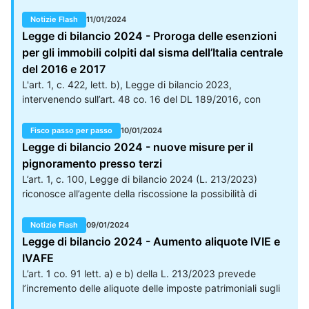
d'acconto applicata sui bonifici parlanti. In particolare, si
rimborso di metalli preziosi, sempreché siano allo stato
prevede una modifica dell'art. 25 del DL 78/2010, che ha
Notizie Flash
11/01/2024
grezzo o monetato; tale disposizione non assoggetta a
imposto a banche e Poste Italiane SPA di operare una
Legge di bilancio 2024 - Proroga delle esenzioni
tassazione tutte le cessioni onerose di metalli preziosi,
ritenuta, (attualmente pari all’8) a titolo di acconto
per gli immobili colpiti dal sisma dell’Italia centrale
bensì soltanto quelle che abbiano ad oggetto,
dell’imposta sul reddito dovuta dai beneficiari (Irpef, Ires o
alternativamente, metalli preziosi: non lavorati (come, ad
del 2016 e 2017
imposta sostitutiva dei contribuenti minimi/forfettari), con
esempio, i lingotti, i pani, le verghe, i bottoni e i granuli);
L'art. 1, c. 422, lett. b), Legge di bilancio 2023,
obbligo di rivalsa, all’atto dell’accredito dei pagamenti
endoti sotto forma di monete.
intervenendo sull’art. 48 co. 16 del DL 189/2016, con
relativi ai bonifici disposti dai contribuenti per beneficiare
riferimento agli immobili siti nei Comuni delle Regioni
di oneri deducibili o per i quali spetta la detrazione
Abruzzo, Lazio, Marche e Umbria colpiti dagli eventi sismici
Fisco passo per passo
10/01/2024
d’imposta.
del 2016 e 2017, proroga le esenzioni: dall’IRPEF e dall’IRES
Legge di bilancio 2024 - nuove misure per il
per i redditi dei fabbricati; dall’IMU.
pignoramento presso terzi
L’art. 1, c. 100, Legge di bilancio 2024 (L. 213/2023)
riconosce all’agente della riscossione la possibilità di
avvalersi, prima di avviare l’azione di recupero coattivo, di
modalità telematiche di cooperazione applicativa e degli
Notizie Flash
09/01/2024
strumenti informatici per l’acquisizione delle informazioni
Legge di bilancio 2024 - Aumento aliquote IVIE e
necessarie, da chiunque detenute, per l’attività di
IVAFE
riscossione. Tale attività dovrà comunque garantire la
L’art. 1 co. 91 lett. a) e b) della L. 213/2023 prevede
protezione dei dati personali.
l’incremento delle aliquote delle imposte patrimoniali sugli
investimenti esteri. In particolare, dal 2024: l’IVIE passa