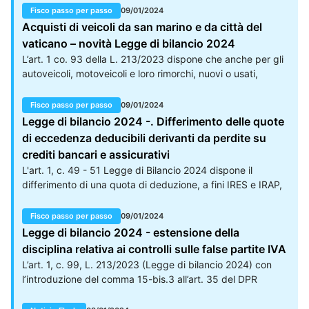
dall’attuale 0,76 all’1,06; mentre l’IVAFE si incrementa
Fisco passo per passo
09/01/2024
dall’attuale 0,2 allo 0,4, ma soltanto per i prodotti finanziari
Acquisti di veicoli da san marino e da città del
detenuti in Paesi black list.
vaticano – novità Legge di bilancio 2024
L’art. 1 co. 93 della L. 213/2023 dispone che anche per gli
autoveicoli, motoveicoli e loro rimorchi, nuovi o usati,
introdotti nel territorio dello Stato e provenienti dal territorio
della Repubblica di San Marino e dello Stato della Città del
Fisco passo per passo
09/01/2024
Vaticano, si applicano, al fine dell’immatricolazione o della
Legge di bilancio 2024 -. Differimento delle quote
successiva voltura, le disposizioni già previste con riguardo
di eccedenza deducibili derivanti da perdite su
alle importazioni e agli acquisti intracomunitari di tali beni.
crediti bancari e assicurativi
Per quanto concerne questi ultimi, è previsto che la
L'art. 1, c. 49 - 51 Legge di Bilancio 2024 dispone il
richiesta di immatricolazione o voltura debba essere
differimento di una quota di deduzione, a fini IRES e IRAP,
corredata di copia del modello F24 Elementi Identificativi
delle eccedenze derivanti da perdite sui crediti, per enti
(c.d.
creditizi e finanziari e imprese assicurative. In particolare si
Fisco passo per passo
09/01/2024
prevede: il differimento della deduzione della quota dell’1
Legge di bilancio 2024 - estensione della
dell’ammontare dei componenti negativi, prevista per il
disciplina relativa ai controlli sulle false partite IVA
periodo d’imposta in corso al 31 dicembre 2024, al periodo
L’art. 1, c. 99, L. 213/2023 (Legge di bilancio 2024) con
d’imposta in corso al 31 dicembre 2027 e al successivo;
l’introduzione del comma 15-bis.3 all’art. 35 del DPR
analogamente, il differimento della deduzione di una quota
633/72, prevede che gli effetti derivanti dal
pari al 3 per cento, prevista per il periodo d’imposta in
provvedimento di cessazione della partita IVA emanato