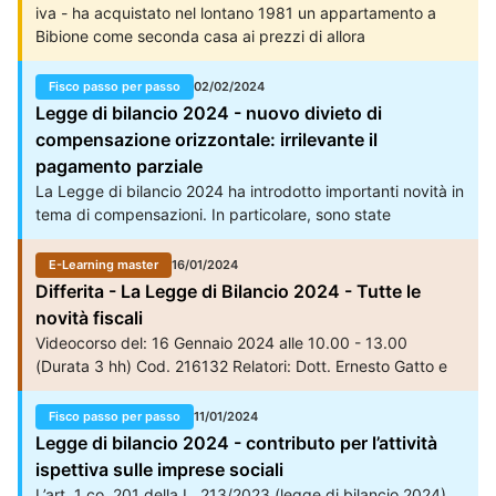
iva - ha acquistato nel lontano 1981 un appartamento a
Bibione come seconda casa ai prezzi di allora
(ipoteticamente 30 milioni di Lire ovvero 15494 mila euro di
oggi) nel 2021 l'amministrazione condominiale ha
Fisco passo per passo
02/02/2024
proceduto con le spese di restauro dell'intero immobile (in
Legge di bilancio 2024 - nuovo divieto di
parte bonus facciate 90 con sconto in fattura, vedi
compensazione orizzontale: irrilevante il
allegato) ed in parte 50 come bonus edile (manutenzione
pagamento parziale
straordinaria per quei lavori che non potevano beneficiare
La Legge di bilancio 2024 ha introdotto importanti novità in
del 90) poi ripartito dall'amministrazione condominiale tra i
tema di compensazioni. In particolare, sono state
condomini in base ai millesimi di proprietà con detrazione
introdotte una serie di restrizioni all’uso delle
fiscale nella dichiarazione dei redditi. Ora, se la cliente
compensazioni fiscali tramite modello F24 al fine di
E-Learning master
16/01/2024
volesse procedere con la vendita dell'immobile
prevenire condotte illecite.
Differita - La Legge di Bilancio 2024 - Tutte le
(ipoteticamente 150000 Euro realizzando di conseguenza
un plusvalore di Euro 134.506 ovvero 150000 - prezzo di
novità fiscali
acquisto convertito in Euro di 15494) mi confermate che
Videocorso del: 16 Gennaio 2024 alle 10.00 - 13.00
non c'è alcuna tassazione ai fini irpef della plusvalenza
(Durata 3 hh) Cod. 216132 Relatori: Dott. Ernesto Gatto e
realizzabile Ovvero la recente normativa introdotta dalla
Dott.
Legge di Bilancio che mira a tassare le plusvalenze
Fisco passo per passo
11/01/2024
realizzate dalla vendita di immobili che hanno beneficiato
Legge di bilancio 2024 - contributo per l’attività
del Superbonus fiscale, applicando un’aliquota fiscale, se
ispettiva sulle imprese sociali
non erro del 26, riguarda i soli lavori del 110 venduti prima
L’art. 1 co. 201 della L. 213/2023 (legge di bilancio 2024)