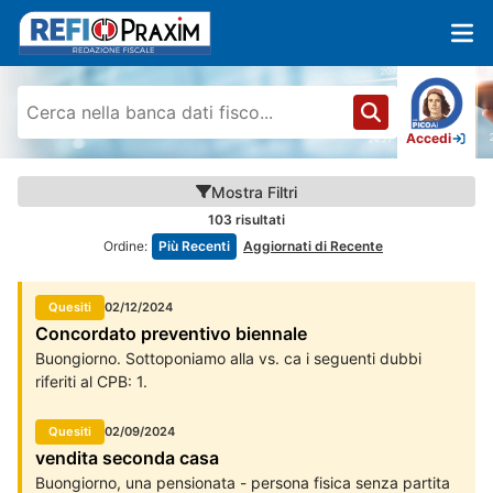
Accedi
Mostra
Filtri
103
risultati
Ordine:
Più Recenti
Aggiornati di Recente
Quesiti
02/12/2024
Concordato preventivo biennale
Buongiorno. Sottoponiamo alla vs. ca i seguenti dubbi
riferiti al CPB: 1.
Quesiti
02/09/2024
vendita seconda casa
Buongiorno, una pensionata - persona fisica senza partita