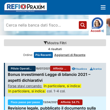
Accedi
Mostra
Filtri
4
risultati
Ordine:
Più Recenti
Aggiornati di Recente
Pillole Operative Fisco
19/07/2021
Affinità:
54.5
%
Visualizza
Scarica
Bonus investimenti Legge di bilancio 2021 –
aspetti dichiarativi
Forse stavi cercando:
In particolare, si indica:
In particolare, si indica:
col. 1-4 col.
Fisco passo per passo
13/04/2021
Affinità:
54.7
%
Revisione legale, pubblicato il documento sulla