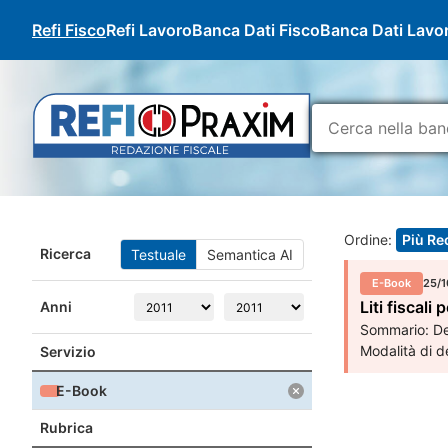
Refi Fisco
Refi Lavoro
Banca Dati Fisco
Banca Dati Lavo
Ordine:
Più Re
Ricerca
Testuale
Semantica AI
E-Book
25/1
Liti fiscal
Anni
Sommario: Def
Modalità di de
Servizio
E-Book
Rubrica