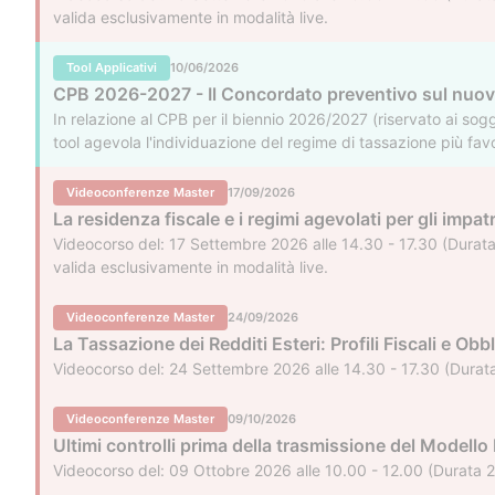
valida esclusivamente in modalità live.
Tool Applicativi
10/06/2026
CPB 2026-2027 - Il Concordato preventivo sul nuov
In relazione al CPB per il biennio 2026/2027 (riservato ai sogg
tool agevola l'individuazione del regime di tassazione più fav
flat tax incrementale sull'extrareddito rispetto al 2024. L'ute
Videoconferenze Master
17/09/2026
La residenza fiscale e i regimi agevolati per gli impatr
Videocorso del: 17 Settembre 2026 alle 14.30 - 17.30 (Durata 
valida esclusivamente in modalità live.
Videoconferenze Master
24/09/2026
La Tassazione dei Redditi Esteri: Profili Fiscali e Obbl
Videocorso del: 24 Settembre 2026 alle 14.30 - 17.30 (Durata 
Videoconferenze Master
09/10/2026
Ultimi controlli prima della trasmissione del Modello
Videocorso del: 09 Ottobre 2026 alle 10.00 - 12.00 (Durata 2 h