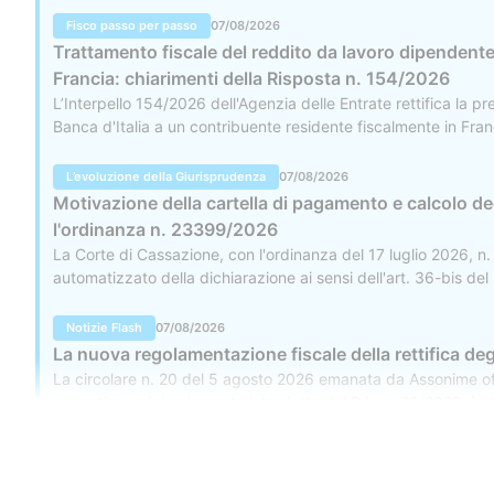
Fisco passo per passo
07/08/2026
Trattamento fiscale del reddito da lavoro dipendente 
Francia: chiarimenti della Risposta n. 154/2026
L’Interpello 154/2026 dell'Agenzia delle Entrate rettifica la p
Banca d'Italia a un contribuente residente fiscalmente in Franci
spiccata indipendenza e autonomia ed è integrato nell'Eurosi
L’evoluzione della Giurisprudenza
07/08/2026
Motivazione della cartella di pagamento e calcolo deg
l'ordinanza n. 23399/2026
La Corte di Cassazione, con l'ordinanza del 17 luglio 2026, n
automatizzato della dichiarazione ai sensi dell'art. 36-bis del
motivato senza che sia indispensabile riportare un prospetto di
Notizie Flash
07/08/2026
La nuova regolamentazione fiscale della rettifica deg
La circolare n. 20 del 5 agosto 2026 emanata da Assonime offre
normativo, originariamente introdotto dal D.L. n. 73/2022, è s
un punto di equilibrio e di compromesso per il settore d'impre
Fisco passo per passo
07/08/2026
Nuovo regime di adempimento collaborativo: quadro s
Contatti