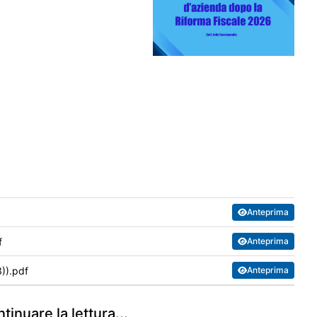
 ma inclusi quelli per il quale è scaduto il CPB 2024/2025), il
tassazione in base al reddito concordato con applicazione della
 del software "IlTuoISA 2026 CPB", per il periodo 2025).
conoscimento di n. 3 crediti formativi. La partecipazione è
Anteprima
 il riconoscimento di n. 3 crediti formativi.
f
Anteprima
)).pdf
Anteprima
l riconoscimento di n. 2 crediti formativi.
tinuare la lettura
...