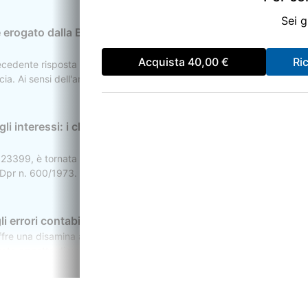
Sei g
erogato dalla Banca d'Italia a un residente in
Acquista
40,00 €
Ri
recedente risposta n. 132 del 2 luglio 2026 e chiarisce il regime di i
a. Ai sensi dell'articolo 1 del relativo Statuto, l'ente erogatore costit
stema e nel Sistema europeo delle banche centrali.
li interessi: i chiarimenti della Cassazione con
. 23399, è tornata a pronunciarsi in materia di obbligo di motivazione
 Dpr n. 600/1973. I giudici di legittimità hanno ribadito che l'atto ri
 calcolo analitico o l'indicazione dei singoli saggi periodicamente ap
li errori contabili secondo le indicazioni di Assonime
 una disamina approfondita sulla riforma che ha interessato il trattam
tato oggetto di una sostanziale riscrittura da parte del correttivo IRP
sa.
istematico e novità operative della Circolare n.
Orari