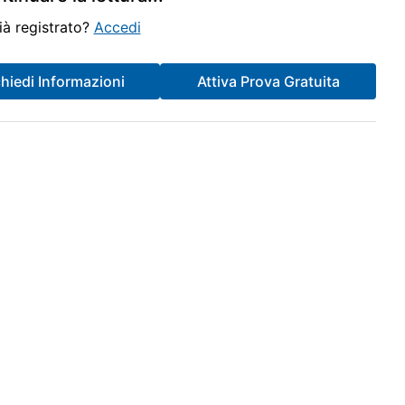
ià registrato?
Accedi
chiedi Informazioni
Attiva Prova Gratuita
mposizione del reddito da lavoro dipendente corrisposto dalla
uisce un istituto di diritto pubblico caratterizzato da una
 della cartella di pagamento emessa a seguito di controllo
scosso dalla parte pubblica è da ritenersi congruamente
plicati.
ento fiscale della correzione degli errori contabili. L'assetto
EF-IRES (di cui al D.Lgs. n. 192/2025), arrivando a delineare
Orari Consulenza Telefonica