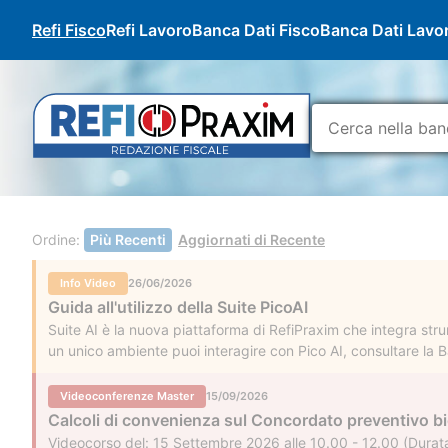
Refi Fisco
Refi Lavoro
Banca Dati Fisco
Banca Dati Lavo
Ordine:
Più Recenti
Aggiornati di Recente
Info Video
26/06/2026
Guida all'utilizzo della Suite PicoAI
Suite AI è la nuova piattaforma di RefiPraxim che integra strum
un unico ambiente puoi interagire con Pico AI, consultare la Ba
interesse nella tua area personale.
Videoconferenze Master
15/09/2026
Calcoli di convenienza sul Concordato preventivo b
Videocorso del: 15 Settembre 2026 alle 10.00 - 12.00 (Durata 