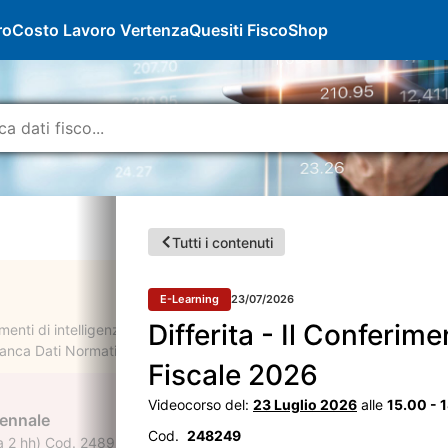
ro
Costo Lavoro Vertenza
Quesiti Fisco
Shop
Tutti i contenuti
E-Learning
23/07/2026
Differita - Il Conferim
enti di intelligenza artificiale per semplificare la consultazione dell
nca Dati Normativa, creare riassunti di documenti, analizzare contratt
Fiscale 2026
Videocorso del:
23 Luglio 2026
alle
15.00 - 
iennale
Cod.
248249
2 hh) Cod. 248931 Accreditato presso l'ODCEC di Patti (ME) per il ri