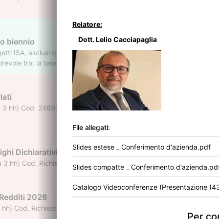
Relatore:
Dott. Lelio Cacciapaglia
o biennio
etti ISA, esclusi quelli che hanno già aderito per il biennio 2025/2026,
orevole tra: la tassazione ordinaria (assenza di adesione al CPB) la 
nte deve fornire indicazione del reddito proposto (in base al risultato
iati
3 hh) Cod. 248930 Accreditato presso l'ODCEC di Patti (ME) per il ri
File allegati:
Slides estese _ Conferimento d'azienda.pdf
ighi Dichiarativi
3 hh) Cod. Richiesto l'Accreditamento presso l'ODCEC di Patti (ME) per
Slides compatte _ Conferimento d'azienda.pd
Catalogo Videoconferenze (Presentazione (43
 Redditi 2026
h) Cod. Richiesto l'Accreditamento presso l'ODCEC di Patti (ME) per i
Per con