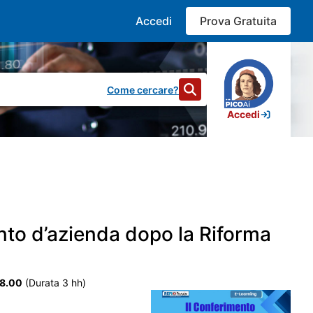
Accedi
Prova Gratuita
Come cercare?
Accedi
34.066
risultati
ento d’azienda dopo la Riforma
a documentazione e supportare il lavoro dei professionisti. In
i e bilanci, effettuare ricerche rapide e salvare i contenuti di
18.00
(Durata 3 hh)
conoscimento di n. 2 crediti formativi. La partecipazione è