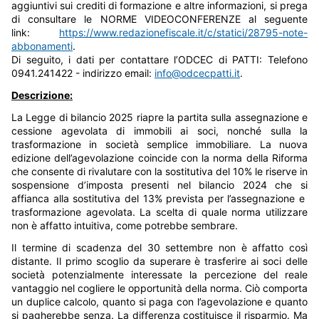
aggiuntivi sui crediti di formazione e altre informazioni, si prega
di consultare le NORME VIDEOCONFERENZE al seguente
link:
https://www.redazionefiscale.it/c/statici/28795-note-
abbonamenti
.
Di seguito, i dati per contattare l’ODCEC di PATTI: Telefono
0941.241422 - indirizzo email:
info@odcecpatti.it
.
Descrizione:
La Legge di bilancio 2025 riapre la partita sulla assegnazione e
cessione agevolata di immobili ai soci, nonché sulla la
trasformazione in società semplice immobiliare. La nuova
edizione dell’agevolazione coincide con la norma della Riforma
che consente di rivalutare con la sostitutiva del 10% le riserve in
sospensione d’imposta presenti nel bilancio 2024 che si
affianca alla sostitutiva del 13% prevista per l’assegnazione e
trasformazione agevolata. La scelta di quale norma utilizzare
non è affatto intuitiva, come potrebbe sembrare.
Il termine di scadenza del 30 settembre non è affatto così
distante. Il primo scoglio da superare è trasferire ai soci delle
società potenzialmente interessate la percezione del reale
vantaggio nel cogliere le opportunità della norma. Ciò comporta
un duplice calcolo, quanto si paga con l’agevolazione e quanto
si pagherebbe senza. La differenza costituisce il risparmio. Ma