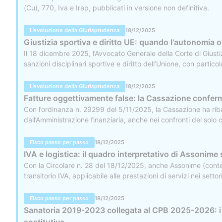
(Cu), 770, Iva e Irap, pubblicati in versione non definitiva.
L’evoluzione della Giurisprudenza
18/12/2025
Giustizia sportiva e diritto UE: quando l'autonomia o
Il 18 dicembre 2025, l’Avvocato Generale della Corte di Giustiz
sanzioni disciplinari sportive e diritto dell’Unione, con partico
dell’ordinamento sportivo e principi fondamentali dell’ordinam
da parte dei giudici ordinari.
L’evoluzione della Giurisprudenza
18/12/2025
Fatture oggettivamente false: la Cassazione conferma 
Con l’ordinanza n. 29299 del 5/11/2025, la Cassazione ha ribad
dall’Amministrazione finanziaria, anche nei confronti del solo
prova contraria da parte del contribuente.
Fisco passo per passo
18/12/2025
IVA e logistica: il quadro interpretativo di Assonime
Con la Circolare n. 28 del 18/12/2025, anche Assonime (contest
transitorio IVA, applicabile alle prestazioni di servizi nei set
dal DL n. 84/2025), in attesa dell'autorizzazione del Consigli
sul quadro normativo, ma anche sui provvedimenti attuativi del
Fisco passo per passo
18/12/2025
Risoluzione n. 50/E del 3 ottobre 2025, che ha fornito ulteriori
Sanatoria 2019-2023 collegata al CPB 2025-2026: i n