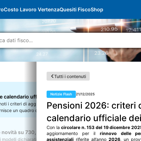
ro
Costo Lavoro Vertenza
Quesiti Fisco
Shop
Tutti i contenuti
Notizie Flash
21/12/2025
 e calendario ufficiale dei pagamenti
Pensioni 2026: criteri 
ti i criteri di aggiornamento per il rinnovo delle pensioni e delle pres
ornisce un quadro completo e dettagliato delle attività tecniche poste in
calendario ufficiale d
 reddituali per l’accesso alle prestazioni collegate al reddito e le moda
Con la
circolare n. 153 del 19 dicembre 202
 novità su 730, Redditi, Iva, Irap, Cu e 770
aggiornamento per il
rinnovo delle pe
 modelli dichiarativi 2026, relativi all’anno d’imposta 2025. Si tratta, 
assistenziali
riferite all’anno
2026
, un prov