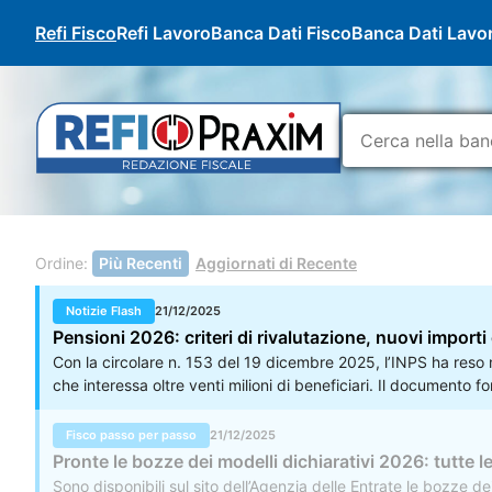
Refi Fisco
Refi Lavoro
Banca Dati Fisco
Banca Dati Lavo
Ordine:
Più Recenti
Aggiornati di Recente
Notizie Flash
21/12/2025
Pensioni 2026: criteri di rivalutazione, nuovi importi
Con la circolare n. 153 del 19 dicembre 2025, l’INPS ha reso no
che interessa oltre venti milioni di beneficiari. Il documento f
annuale, gli importi aggiornati dei trattamenti minimi, le soglie
Fisco passo per passo
21/12/2025
Pronte le bozze dei modelli dichiarativi 2026: tutte le
Sono disponibili sul sito dell’Agenzia delle Entrate le bozze dei