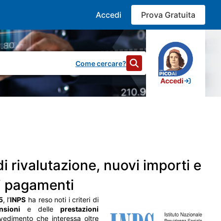
Accedi
Prova Gratuita
Come cercare?
Accedi
988
risultati
di rivalutazione, nuovi importi e
tazioni assistenziali riferite all’anno 2026, un provvedimento
 essere dall’Istituto, illustrando i parametri di rivalutazione
ei pagamenti
lità di gestione fiscale delle prestazioni.
5
, l’
INPS
ha reso noti i criteri di
nsioni
e delle
prestazioni
in particolare, dei modelli 730, Redditi, Certificazione unica
vedimento che interessa oltre