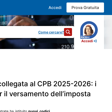
Accedi
Prova Gratuita
Come cercare?
Accedi
988
risultati
ollegata al CPB 2025-2026: i
tazioni assistenziali riferite all’anno 2026, un provvedimento
 essere dall’Istituto, illustrando i parametri di rivalutazione
r il versamento dell’imposta
lità di gestione fiscale delle prestazioni.
in particolare, dei modelli 730, Redditi, Certificazione unica
trate ha istituito
nuovi
codici