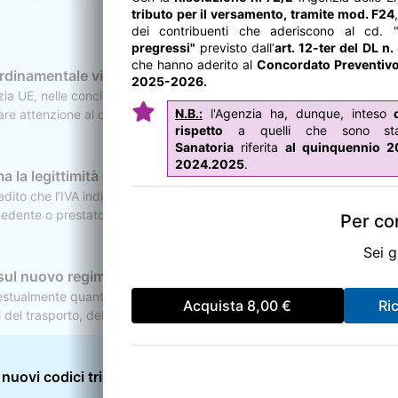
tributo per il versamento, tramite mod. F24
dei contribuenti che aderiscono al cd. 
pregressi"
previsto dall’
art. 12-ter del DL n
che hanno aderito al
Concordato Preventivo
rdinamentale viola la tutela giurisdizionale
2025-2026.
ia UE, nelle conclusioni relative alle cause riunite C424/24 e C425/24
N.B.:
l'Agenzia ha, dunque, inteso
d
lare attenzione al diritto alla tutela giurisdizionale effettiva. Le conc
rispetto
a quelli che sono stati
ento europeo, segnalando limiti invalicabili per le normative nazionali
Sanatoria
riferita
al quinquennio 2
2024.2025
.
la legittimità della ripresa IVA da parte del Fisco
ito che l’IVA indicata in una fattura riferita ad operazioni oggettiv
 cedente o prestatore. È inoltre confermata la presunzione di ripartizi
Per con
Sei g
 sul nuovo regime opzionale transitorio
ualmente quanto effettuato dall'Agenzia - v. il precedente articolo) 
Acquista
8,00 €
Ri
tori del trasporto, della movimentazione merci e della logistica, intro
o dell’Unione Europea per la definitiva applicazione del reverse charg
l’Agenzia delle Entrate, con particolare attenzione al modello per la 
 chiarimenti interpretativi, specialmente in merito alla restituzione de
uovi codici tributo per il versamento dell’imposta