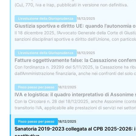
(Cu), 770, Iva e Irap, pubblicati in versione non definitiva.
L’evoluzione della Giurisprudenza
18/12/2025
Giustizia sportiva e diritto UE: quando l'autonomia o
Il 18 dicembre 2025, l’Avvocato Generale della Corte di Giustiz
sanzioni disciplinari sportive e diritto dell’Unione, con partico
dell’ordinamento sportivo e principi fondamentali dell’ordinam
da parte dei giudici ordinari.
L’evoluzione della Giurisprudenza
18/12/2025
Fatture oggettivamente false: la Cassazione conferma 
Con l’ordinanza n. 29299 del 5/11/2025, la Cassazione ha ribad
dall’Amministrazione finanziaria, anche nei confronti del solo
prova contraria da parte del contribuente.
Fisco passo per passo
18/12/2025
IVA e logistica: il quadro interpretativo di Assonime
Con la Circolare n. 28 del 18/12/2025, anche Assonime (contest
transitorio IVA, applicabile alle prestazioni di servizi nei set
dal DL n. 84/2025), in attesa dell'autorizzazione del Consigli
sul quadro normativo, ma anche sui provvedimenti attuativi del
Fisco passo per passo
18/12/2025
Risoluzione n. 50/E del 3 ottobre 2025, che ha fornito ulteriori
Sanatoria 2019-2023 collegata al CPB 2025-2026: i n