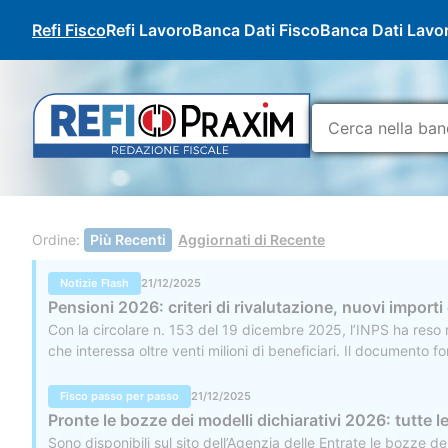
Refi Fisco
Refi Lavoro
Banca Dati Fisco
Banca Dati Lavo
Ordine:
Più Recenti
Aggiornati di Recente
Notizie Flash
21/12/2025
Pensioni 2026: criteri di rivalutazione, nuovi importi
Con la circolare n. 153 del 19 dicembre 2025, l’INPS ha reso no
che interessa oltre venti milioni di beneficiari. Il documento f
annuale, gli importi aggiornati dei trattamenti minimi, le soglie
Fisco passo per passo
21/12/2025
Pronte le bozze dei modelli dichiarativi 2026: tutte le
Sono disponibili sul sito dell’Agenzia delle Entrate le bozze dei