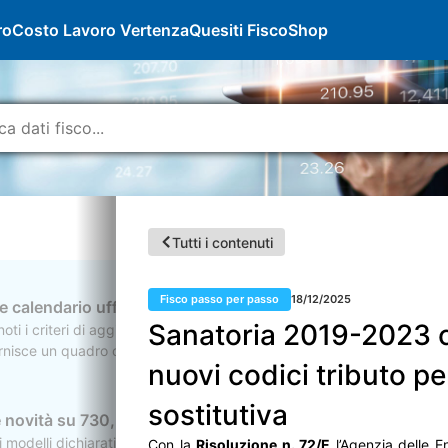
ro
Costo Lavoro Vertenza
Quesiti Fisco
Shop
Tutti i contenuti
Fisco passo per passo
18/12/2025
 e calendario ufficiale dei pagamenti
Sanatoria 2019-2023 c
ti i criteri di aggiornamento per il rinnovo delle pensioni e delle pres
ornisce un quadro completo e dettagliato delle attività tecniche poste in
nuovi codici tributo pe
 reddituali per l’accesso alle prestazioni collegate al reddito e le moda
sostitutiva
 novità su 730, Redditi, Iva, Irap, Cu e 770
 modelli dichiarativi 2026, relativi all’anno d’imposta 2025. Si tratta, 
Con la
Risoluzione n. 72/E
l’Agenzia delle En