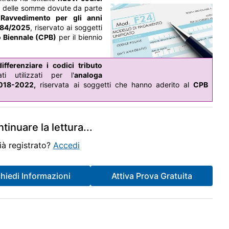
, delle somme dovute da parte
"
Ravvedimento per gli anni
. 84/2025
, riservato ai soggetti
 Biennale (CPB)
per il biennio
, ha formulato osservazioni in merito alla compatibilità tra
ifferenziare i codici tributo
lusioni toccano un punto di frizione cruciale tra autonomia
 utilizzati per l'
analoga
 che impediscano l’annullamento di sanzioni sportive illegittime
018-2022,
riservata ai soggetti che hanno aderito al
CPB
amente inesistenti è legittimamente recuperabile
one del vantaggio fiscale tra cedente e cessionario, salvo
tinuare la lettura
...
ià registrato?
Accedi
analizza in dettaglio la disciplina del regime opzionale
chiedi Informazioni
Attiva Prova Gratuita
dotto, in via temporanea dalla legge n. 207/2024 (e modificata
e nel comparto. L’intervento di Assonime si focalizza non solo
comunicazione dell’opzione, approvato il 28 luglio 2025, e alla
ll’IVA non dovuta.