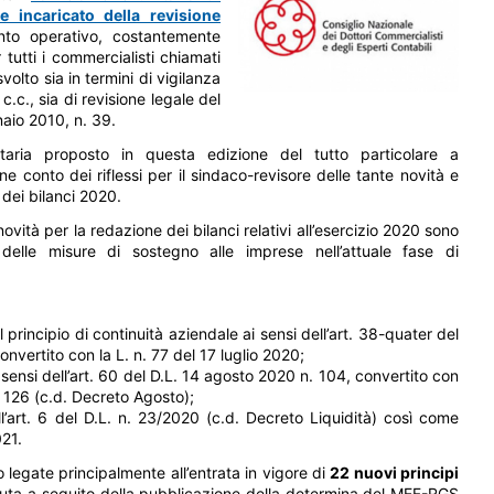
e incaricato della revisione
nto operativo, costantemente
 tutti i commercialisti chiamati
olto sia in termini di vigilanza
c.c., sia di revisione legale del
nnaio 2010, n. 39.
taria proposto in questa edizione del tutto particolare a
ene conto dei riflessi per il sindaco-revisore delle tante novità e
dei bilanci 2020.
ovità per la redazione dei bilanci relativi all’esercizio 2020 sono
 delle misure di sostegno alle imprese nell’attuale fase di
l principio di continuità aziendale ai sensi dell’art. 38-quater del
vertito con la L. n. 77 del 17 luglio 2020;
ensi dell’art. 60 del D.L. 14 agosto 2020 n. 104, convertito con
. 126 (c.d. Decreto Agosto);
ell’art. 6 del D.L. n. 23/2020 (c.d. Decreto Liquidità) così come
021.
o legate principalmente all’entrata in vigore di
22 nuovi principi
ta a seguito della pubblicazione della determina del MEF-RGS