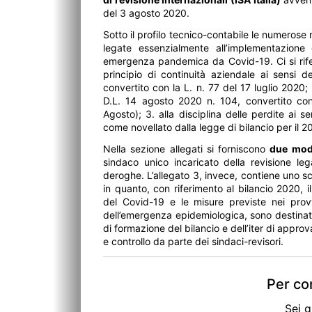
del 3 agosto 2020.
Sotto il profilo tecnico-contabile le numerose n
legate essenzialmente all’implementazione
emergenza pandemica da Covid-19. Ci si riferis
principio di continuità aziendale ai sensi 
convertito con la L. n. 77 del 17 luglio 2020;
D.L. 14 agosto 2020 n. 104, convertito con
Agosto); 3. alla disciplina delle perdite ai s
come novellato dalla legge di bilancio per il 2
Nella sezione allegati si forniscono
due mode
sindaco unico incaricato della revisione le
deroghe. L’allegato 3, invece, contiene uno sc
in quanto, con riferimento al bilancio 2020, i
del Covid-19 e le misure previste nei prov
dell’emergenza epidemiologica, sono destinat
di formazione del bilancio e dell’iter di approv
e controllo da parte dei sindaci-revisori.
Per con
Sei g