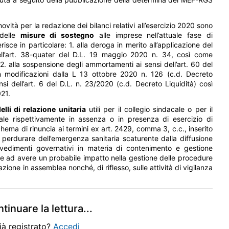
ovità per la redazione dei bilanci relativi all’esercizio 2020 sono
 delle
misure di sostegno
alle imprese nell’attuale fase di
ce in particolare: 1. alla deroga in merito all’applicazione del
dell’art. 38-quater del D.L. 19 maggio 2020 n. 34, così come
 2. alla sospensione degli ammortamenti ai sensi dell’art. 60 del
 modificazioni dalla L 13 ottobre 2020 n. 126 (c.d. Decreto
ensi dell’art. 6 del D.L. n. 23/2020 (c.d. Decreto Liquidità) così
021.
lli di relazione unitaria
utili per il collegio sindacale o per il
gale rispettivamente in assenza o in presenza di esercizio di
hema di rinuncia ai termini ex art. 2429, comma 3, c.c., inserito
l perdurare dell’emergenza sanitaria scaturente dalla diffusione
vedimenti governativi in materia di contenimento e gestione
e ad avere un probabile impatto nella gestione delle procedure
azione in assemblea nonché, di riflesso, sulle attività di vigilanza
tinuare la lettura
...
ià registrato?
Accedi