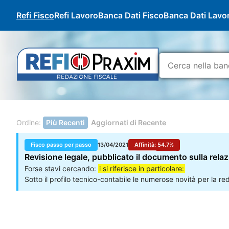
Refi Fisco
Refi Lavoro
Banca Dati Fisco
Banca Dati Lavo
Ordine:
Più Recenti
Aggiornati di Recente
Fisco passo per passo
13/04/2021
Affinità:
54.7
%
Revisione legale, pubblicato il documento sulla relazi
Forse stavi cercando:
i si riferisce in particolare:
Sotto il profilo tecnico-contabile le numerose novità per la r
nell’attuale fase di emergenza pandemica da Covid-19.
i si 
19 maggio 2020 n. 34, così come convertito con la L. n. 77 de
modificazioni dalla L 13 ottobre 2020 n. 126 (c.d. Decreto Agos
bilancio per il 2021.