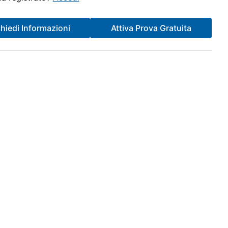
chiedi Informazioni
Attiva Prova Gratuita
Orari Consulenza Telefonica
 18.00
Martedì: 09.30 - 12.30