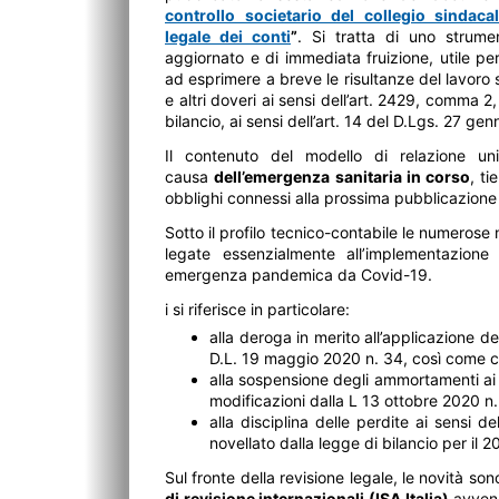
controllo societario del collegio sindacal
legale dei conti
”
. Si tratta di uno strume
aggiornato e di immediata fruizione, utile per
ad esprimere a breve le risultanze del lavoro sv
e altri doveri ai sensi dell’art. 2429, comma 2, 
bilancio, ai sensi dell’art. 14 del D.Lgs. 27 ge
Il contenuto del modello di relazione uni
causa
dell’emergenza sanitaria in corso
, ti
obblighi connessi alla prossima pubblicazione 
Sotto il profilo tecnico-contabile le numerose n
legate essenzialmente all’implementazione
emergenza pandemica da Covid-19.
i si riferisce in particolare:
alla deroga in merito all’applicazione de
D.L. 19 maggio 2020 n. 34, così come con
alla sospensione degli ammortamenti ai s
modificazioni dalla L 13 ottobre 2020 n
alla disciplina delle perdite ai sensi d
novellato dalla legge di bilancio per il 2
Sul fronte della revisione legale, le novità son
di revisione internazionali (ISA Italia)
avvenu