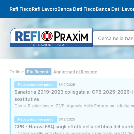
Refi Fisco
Refi Lavoro
Banca Dati Fisco
Banca Dati Lavo
Ordine:
Più Recenti
Aggiornati di Recente
Fisco passo per passo
18/12/2025
Sanatoria 2019-2023 collegata al CPB 2025-2026: i n
sostitutiva
Con la Risoluzione n. 72/E l’Agenzia delle Entrate ha istituit
Fisco passo per passo
16/12/2025
CPB - Nuova FAQ sugli effetti della rettifica del pun
L'Agenzia delle Entrate ha nuovamente aggiornato le FAQ dedic