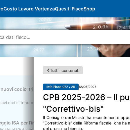
ro
Costo Lavoro Vertenza
Quesiti Fisco
Shop
Tutti i contenuti
Info Fisco 072 / 25
12/06/2025
uovi codici tributo per il versamento dell’imposta
CPB 2025-2026 – Il pun
o nuovi codici tributo per il versamento, tramite mod. F24, delle somm
"Correttivo-bis"
Il Consiglio dei Ministri ha recentemente appro
teggio ISA per l’imposta sostitutiva incrementale
“Correttivo-bis” della Riforma fiscale, che ha 
del prossimo biennio.
ate al CPB, che hanno affrontato le modalità di determinazione dell’