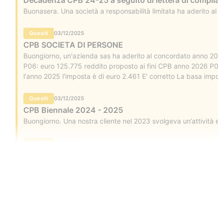
Decadenza CPB 24-25 a seguito di lettera di complia
Buonasera. Una società a responsabilità limitata ha aderito a
Quesiti
03/12/2025
CPB SOCIETA DI PERSONE
Buongiorno, un'azienda sas ha aderito al concordato anno 202
P06: euro 125.775 reddito proposto ai fini CPB anno 2026 P07:
l'anno 2025 l'imposta è di euro 2.461 E' corretto La basa im
caso: P04: euro 105.265 P06: euro 200.000 P07: euro 240.0
10.2004.18614.386 (85.000x12 9.735x43) E' corretto Per l'ann
Quesiti
03/12/2025
proposto anno 2026 meno il reddito effettivo anno 2025 euro
CPB Biennale 2024 - 2025
pomeriggio, Ai fini della tassazione dell'imposta sostitutiva (
Buongiorno. Una nostra cliente nel 2023 svolgeva un’attività
Quesiti
01/12/2025
cpb e versamenti
Buongiorno, srl ha aderito nel 2024 al cpb. I versamenti rela
perda efficacia Grazie In merito al quesito posto si evidenzia
Contatti
aderiscono al concordato preventivo biennale" dispone che: 
051 041 99 
Chi siamo
Servizi
Abbonamenti
Lavora con noi
Contatti
assistenza@p
Copyright ©
Quesiti
2026
25/11/2025
Redazione Fiscale S.r.l.
P. IVA e C.F. 02001870225 - REA: BO-572252