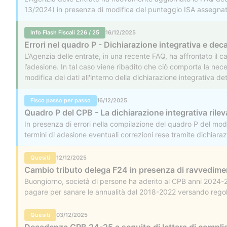
13/2024) in presenza di modifica del punteggio ISA assegnato
comunicazione di compliance per anomalie riscontrate nei dati
integrativa del mod.
Info Flash Fiscali 226 / 25
16/12/2025
Errori nel quadro P - Dichiarazione integrativa e de
L’Agenzia delle entrate, in una recente FAQ, ha affrontato il 
l’adesione. In tal caso viene ribadito che ciò comporta la necess
modifica dei dati all'interno della dichiarazione integrativa
Fisco passo per passo
16/12/2025
Quadro P del CPB - La dichiarazione integrativa rileva 
In presenza di errori nella compilazione del quadro P del model
termini di adesione eventuali correzioni rese tramite dichiarazi
determini un maggior reddito concordato superiore alla soglia
affrontare per la prima volta in modo esplicito il tema degli e
Quesiti
12/12/2025
Cambio tributo delega F24 in presenza di ravvedi
Buongiorno, società di persone ha aderito al CPB anni 2024-2
pagare per sanare le annualità dal 2018-2022 versando rego
Quesiti
03/12/2025