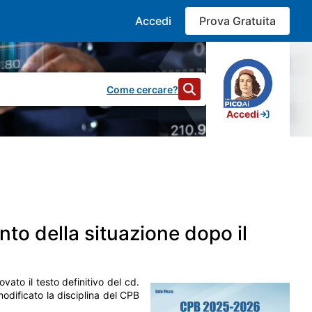
Accedi
Prova Gratuita
Come cercare?
Accedi
332
risultati
to della situazione dopo il
e dovute da parte dei contribuenti che aderiscono al cd.
vato il testo definitivo del cd.
modificato la disciplina del CPB
imposta sostitutiva "incrementale" (ex art. 20-bis, D.Lgs.